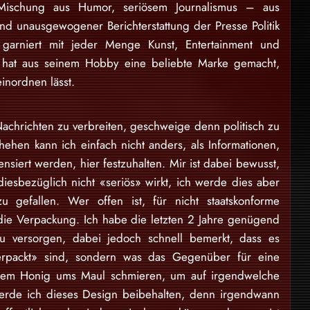
Mischung aus Humor, seriösem Journalismus – aus
und unausgewogener Berichterstattung der Presse Politik
garniert mit jeder Menge Kunst, Entertainment und
 hat aus seinem Hobby eine beliebte Marke gemacht,
einordnen lässt.
achrichten zu verbreiten, geschweige denn politisch zu
ehen kann ich einfach nicht anders, als Informationen,
nsiert werden, hier festzuhalten. Mir ist dabei bewusst,
diesbezüglich nicht «seriös» wirkt, ich werde dies aber
 gefallen. Wer offen ist, für nicht staatskonforme
t die Verpackung. Ich habe die letzten 2 Jahre genügend
zu versorgen, dabei jedoch schnell bemerkt, dass es
erpackt» sind, sondern was das Gegenüber für eine
andem Honig ums Maul schmieren, um auf irgendwelche
erde ich dieses Design beibehalten, denn irgendwann