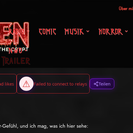
Über m
RADIO
COMIC
MUSIK
HORROR
NWO
Trailer
Teilen
r-Gefühl, und ich mag, was ich hier sehe: