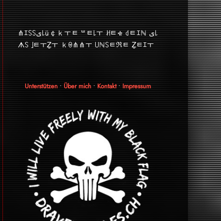
⋔ｴ꒚꒚ﻯ꒒ü￠ｋￓﾼ ꒳ﾼ꒒ￓ ꎧﾼቄ ꒯ﾼｴℕ ﻯ꒒
ᗑ꒚ ｣ﾼￓẔￓ ｋꑙ⋔⋔ￓ ꒤ℕ꒚ﾼℜﾼ Ẕﾼｴￓ
Unterstützen
•
Über mich
•
Kontakt
•
Impressum