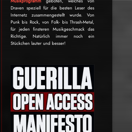
Musikprogramm
geboten, welches von
Draven speziell für die besten Leser des
Internetz zu­sammen­ge­stellt wurde. Von
Punk bis Rock, von Folk- bis Thrash-Metal,
für je­den finsteren Mu­sik­ge­schmack das
Rich­tige. Natürlich immer noch ein
Stückchen lauter und besser!