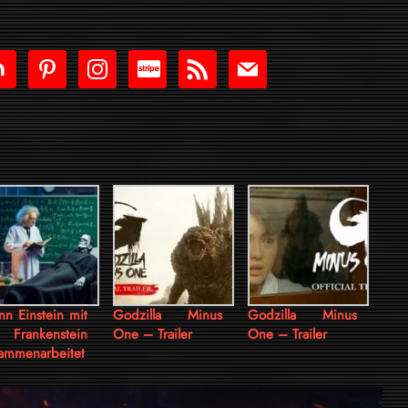
tdoor
pinterest
instagram
cc-
rss
mail
stripe
n Einstein mit
Godzilla Minus
Godzilla Minus
Frankenstein
One – Trailer
One – Trailer
ammenarbeitet