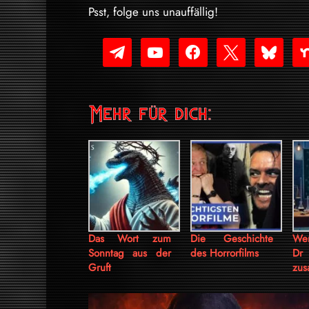
Psst, folge uns unauffällig!
telegram
youtube-
facebook
x
bluesky
nex
play
Mehr für dich:
Das Wort zum
Die Geschichte
Wen
Sonntag aus der
des Horrorfilms
Dr 
Gruft
zus