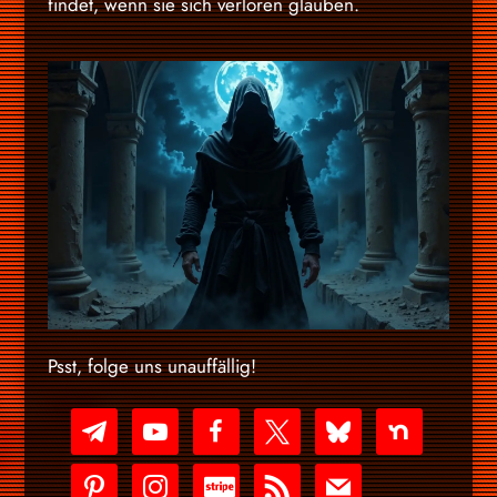
findet, wenn sie sich verloren glauben.
Psst, folge uns unauffällig!
telegram
youtube-
facebook
x
bluesky
nextdoor
play
pinterest
instagram
cc-
rss
mail