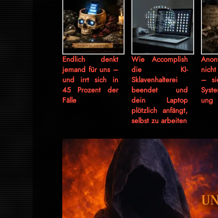
Endlich denkt
Wie Accomplish
Anony
jemand für uns –
die KI-
nich
und irrt sich in
Sklavenhalterei
– si
45 Prozent der
beendet und
Syste
Fälle
dein Laptop
ung
plötzlich anfängt,
selbst zu arbeiten