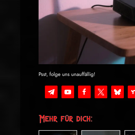
Psst, folge uns unauffällig!
telegram
youtube-
facebook
x
bluesky
nex
play
Mehr für dich: