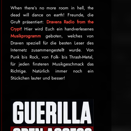
When there’s no more room in hell, the
dead will dance on earth! Freunde, die
Gruft präsentiert:
Dravens Radio from the
Crypt
! Hier wird Euch ein handverlesenes
Musikprogramm
geboten, welches von
Draven speziell für die besten Leser des
Internetz zu­sammen­ge­stellt wurde. Von
Punk bis Rock, von Folk- bis Thrash-Metal,
für je­den finsteren Mu­sik­ge­schmack das
Rich­tige. Natürlich immer noch ein
Stückchen lauter und besser!