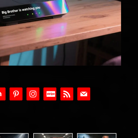
tdoor
pinterest
instagram
cc-
rss
mail
stripe