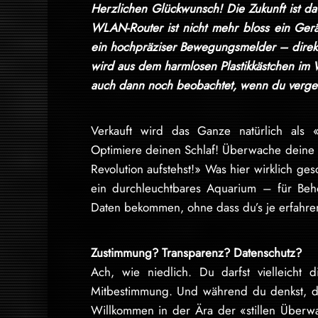
Herzlichen Glückwunsch! Die Zukunft ist d
WLAN-Router ist nicht mehr bloss ein Ger
ein hochpräziser Bewegungsmelder – direkt 
wird aus dem harmlosen Plastikkästchen im W
auch dann noch beobachtet, wenn du verges
Verkauft wird das Ganze natürlich als 
Optimiere deinen Schlaf! Überwache deine 
Revolution aufstehst!» Was hier wirklich g
ein durchleuchtbares Aquarium – für Behö
Daten bekommen, ohne dass du’s je erfahren
Zustimmung? Transparenz? Datenschutz?
Ach, wie niedlich. Du darfst vielleich
Mitbestimmung. Und während du denkst, d
Willkommen in der Ära der «stillen Überw