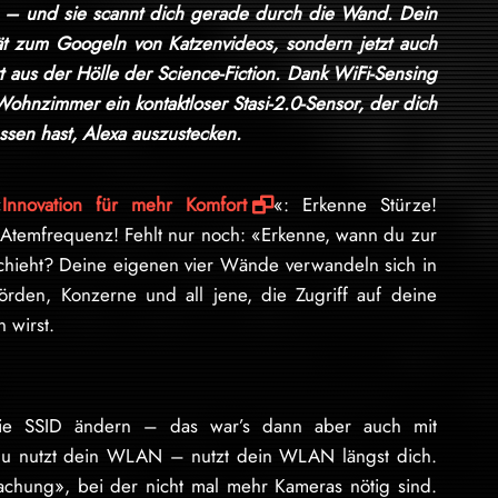
a – und sie scannt dich gerade durch die Wand. Dein
ät zum Googeln von Katzenvideos, sondern jetzt auch
aus der Hölle der Science-Fiction. Dank WiFi-Sensing
ohnzimmer ein kontaktloser Stasi-2.0-Sensor, der dich
sen hast, Alexa auszustecken.
«
Innovation für mehr Komfort
«: Erkenne Stürze!
Atemfrequenz! Fehlt nur noch: «Erkenne, wann du zur
eschieht? Deine eigenen vier Wände verwandeln sich in
rden, Konzerne und all jene, die Zugriff auf deine
 wirst.
t die SSID ändern – das war’s dann aber auch mit
u nutzt dein WLAN – nutzt dein WLAN längst dich.
achung», bei der nicht mal mehr Kameras nötig sind.