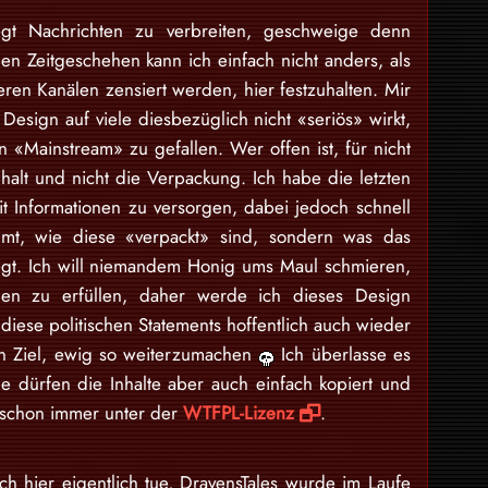
gt Nachrichten zu verbreiten, geschweige denn
en Zeitgeschehen kann ich einfach nicht anders, als
eren Kanälen zensiert werden, hier festzuhalten. Mir
Design auf viele diesbezüglich nicht «seriös» wirkt,
 «Mainstream» zu gefallen. Wer offen ist, für nicht
nhalt und nicht die Verpackung. Ich habe die letzten
 Informationen zu versorgen, dabei jedoch schnell
mt, wie diese «verpackt» sind, sondern was das
egt. Ich will niemandem Honig ums Maul schmieren,
en zu erfüllen, daher werde ich dieses Design
iese politischen Statements hoffentlich auch wieder
ein Ziel, ewig so weiterzumachen
Ich überlasse es
e dürfen die Inhalte aber auch einfach kopiert und
d schon immer unter der
WTFPL-Lizenz
.
ch hier eigentlich tue, DravensTales wurde im Laufe