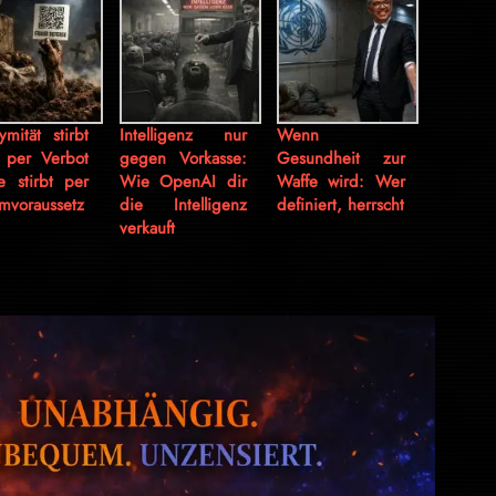
mität stirbt
Intelligenz nur
Wenn
t per Verbot
gegen Vorkasse:
Gesundheit zur
e stirbt per
Wie OpenAI dir
Waffe wird: Wer
mvoraussetz
die Intelligenz
definiert, herrscht
verkauft