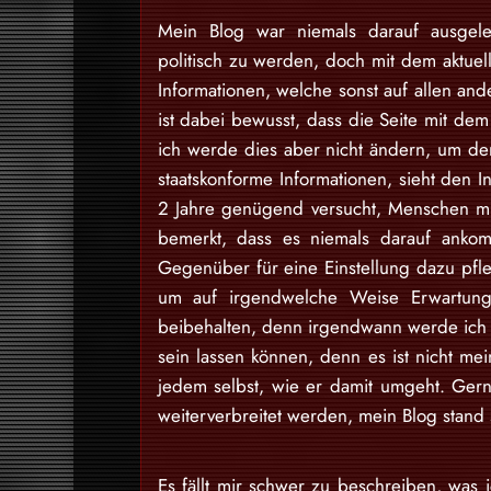
Mein Blog war niemals darauf ausgele
politisch zu werden, doch mit dem aktuell
Informationen, welche sonst auf allen and
ist dabei bewusst, dass die Seite mit dem 
ich werde dies aber nicht ändern, um den
staatskonforme Informationen, sieht den I
2 Jahre genügend versucht, Menschen mit
bemerkt, dass es niemals darauf ankom
Gegenüber für eine Einstellung dazu pfl
um auf irgendwelche Weise Erwartung
beibehalten, denn irgendwann werde ich d
sein lassen können, denn es ist nicht m
jedem selbst, wie er damit umgeht. Gern
weiterverbreitet werden, mein Blog stan
Es fällt mir schwer zu beschreiben, was i