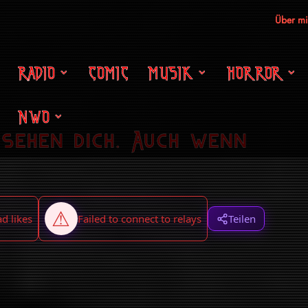
Über m
RADIO
COMIC
MUSIK
HORROR
NWO
 sehen dich. Auch wenn
Teilen