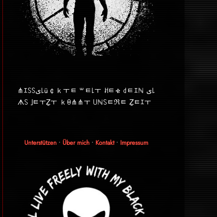
⋔ｴ꒚꒚ﻯ꒒ü￠ｋￓﾼ ꒳ﾼ꒒ￓ ꎧﾼቄ ꒯ﾼｴℕ ﻯ꒒
ᗑ꒚ ｣ﾼￓẔￓ ｋꑙ⋔⋔ￓ ꒤ℕ꒚ﾼℜﾼ Ẕﾼｴￓ
Unterstützen
•
Über mich
•
Kontakt
•
Impressum