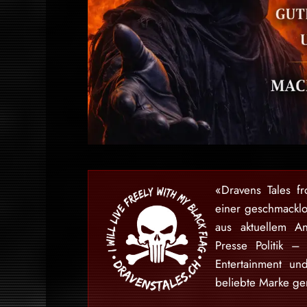
«Dravens Tales f
einer geschmackl
aus aktuellem An
Presse Politik –
Entertainment u
beliebte Marke gem