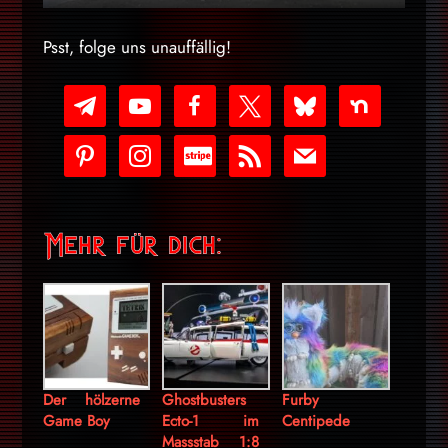
Psst, folge uns unauffällig!
telegram
youtube-
facebook
x
bluesky
nextdoor
play
pinterest
instagram
cc-
rss
mail
stripe
Mehr für dich:
Der hölzerne
Ghostbusters
Furby
Game Boy
Ecto-1 im
Centipede
Massstab 1:8