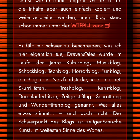
selbst, wie er damit umgeht. Gerne dürfen
die Inhalte aber auch einfach kopiert und
weiterverbreitet werden, mein Blog stand
schon immer unter der
WTFPL-Lizenz
.
Es fällt mir schwer zu beschreiben, was ich
hier eigentlich tue, DravensTales wurde im
Laufe der Jahre Kulturblog, Musikblog,
Schockblog, Techblog, Horrorblog, Funblog,
ein Blog über Netzfundstücke, über Internet-
Skurrilitäten, Trashblog, Kunstblog,
Durchlauferhitzer, Zeitgeist-Blog, Schrottblog
und Wundertütenblog genannt. Was alles
etwas stimmt… – und doch nicht. Der
Schwerpunkt des Blogs ist zeitgenössische
Kunst, im weitesten Sinne des Wortes.