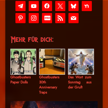
telegram
youtube-
facebook
x
bluesky
nextdoor
play
pinterest
instagram
cc-
rss
mail
stripe
Mehr für dich:
Ghostbusters
Ghostbusters
Das Wort zum
Paper Dolls
30th
Sonntag aus
Anniversary
der Gruft
Traps