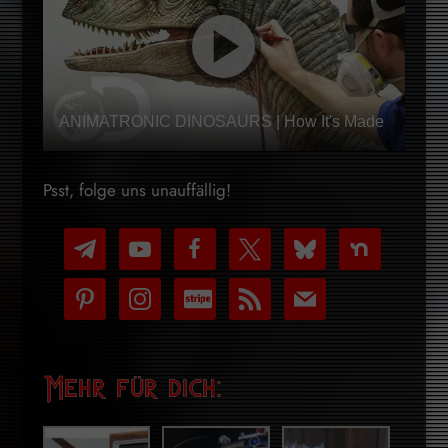
ANIMATRONIC DINOSAURS | How It's Made
Psst, folge uns unauffällig!
telegram
youtube-
facebook
x
bluesky
nextdoor
play
pinterest
instagram
cc-
rss
mail
stripe
Mehr für dich: