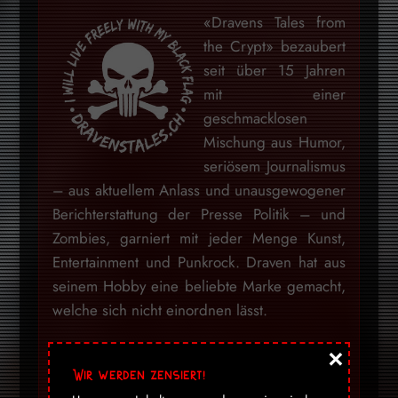
«Dravens Tales from
the Crypt» bezaubert
seit über 15 Jahren
mit einer
geschmacklosen
Mischung aus Humor,
seriösem Journalismus
– aus aktuellem Anlass und unausgewogener
Berichterstattung der Presse Politik – und
Zombies, garniert mit jeder Menge Kunst,
Entertainment und Punkrock. Draven hat aus
seinem Hobby eine beliebte Marke gemacht,
welche sich nicht einordnen lässt.
×
Mein Blog war niemals darauf ausgelegt
Wir werden zensiert!
Nachrichten zu verbreiten, geschweige denn