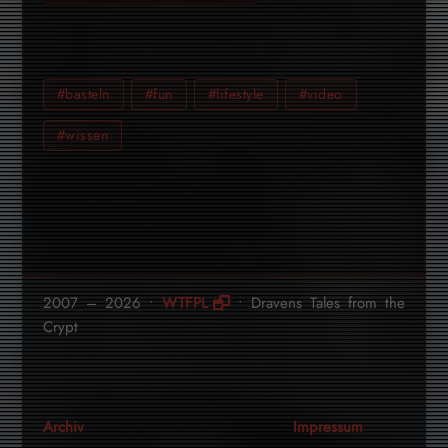
#basteln
#fun
#lifestyle
#video
#wissen
2007 – 2026 •
WTFPL
• Dravens Tales from the
Crypt
Archiv
Impressum