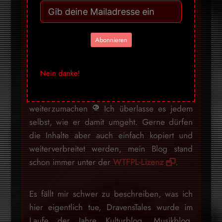
Gegenüber für eine Einstellung dazu pflegt.
Ich will niemandem Honig ums Maul
schmieren, um auf irgendwelche Weise
Abonnieren
Erwartungen zu erfüllen, daher werde ich
dieses Design beibehalten, denn irgendwann
werde ich diese politischen Statements
Nein danke!
hoffentlich auch wieder sein lassen können,
denn es ist nicht mein Ziel, ewig so
weiterzumachen
Ich überlasse es jedem
selbst, wie er damit umgeht. Gerne dürfen
die Inhalte aber auch einfach kopiert und
weiterverbreitet werden, mein Blog stand
schon immer unter der
WTFPL-Lizenz
.
Es fällt mir schwer zu beschreiben, was ich
hier eigentlich tue, DravensTales wurde im
Laufe der Jahre Kulturblog, Musikblog,