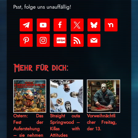
Psst, folge uns unauffällig!
telegram
youtube-
facebook
x
bluesky
nextdoor
play
pinterest
instagram
cc-
rss
mail
stripe
Mehr für dich:
Ostern: Das
Straight outa
Vorweihnächtli
Fest der
Springwood –
cher Freitag,
Auferstehung
Killas with
der 13.
– sie nehmen
Attitudes