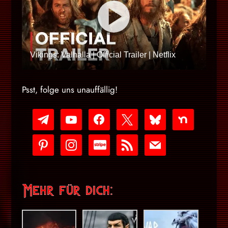
Vikings: Valhalla | Official Trailer | Netflix
Psst, folge uns unauffällig!
telegram
youtube-
facebook
x
bluesky
nextdoor
play
pinterest
instagram
cc-
rss
mail
stripe
Mehr für dich: