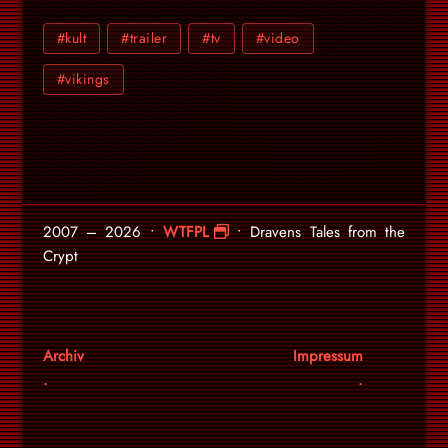
#kult
#trailer
#tv
#video
#vikings
2007 – 2026 •
WTFPL
• Dravens Tales from the
Crypt
Archiv
Impressum
.
.