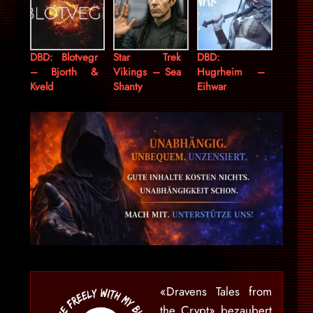
DBD: Blotvegr
Star Trek
DBD:
– Bjorth &
Vikings – Sea
Hugrheim –
Kveld
Shanty
Eihwar
«Dravens Tales from
the Crypt» bezaubert