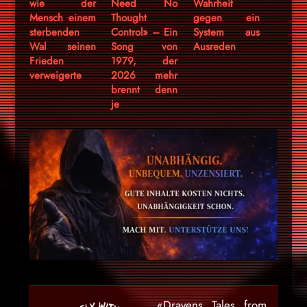
wie der
Need No
Wahrheit
Mensch einem
Thought
gegen ein
sterbenden
Control» – Ein
System aus
Wal seinen
Song von
Ausreden
Frieden
1979, der
verweigerte
2026 mehr
brennt denn
je
«Dravens Tales from