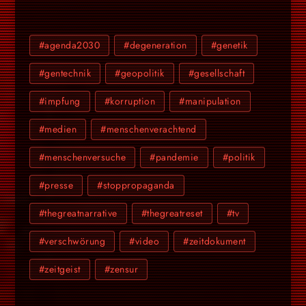
#agenda2030
#degeneration
#genetik
#gentechnik
#geopolitik
#gesellschaft
#impfung
#korruption
#manipulation
#medien
#menschenverachtend
#menschenversuche
#pandemie
#politik
#presse
#stoppropaganda
#thegreatnarrative
#thegreatreset
#tv
#verschwörung
#video
#zeitdokument
#zeitgeist
#zensur