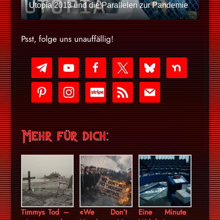
Utopia 2013 und die Parallelen zur Pandemie
Psst, folge uns unauffällig!
telegram
youtube-
facebook
x
bluesky
nextdoor
play
pinterest
instagram
cc-
rss
mail
stripe
Mehr für dich:
Timmys Tod –
«We Don’t
Eine Minute