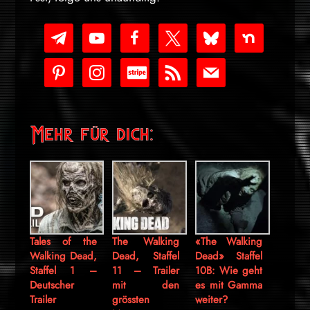
telegram
youtube-
facebook
x
bluesky
nextdoor
play
pinterest
instagram
cc-
rss
mail
stripe
Mehr für dich:
Tales of the
The Walking
«The Walking
Walking Dead,
Dead, Staffel
Dead» Staffel
Staffel 1 –
11 – Trailer
10B: Wie geht
Deutscher
mit den
es mit Gamma
Trailer
grössten
weiter?