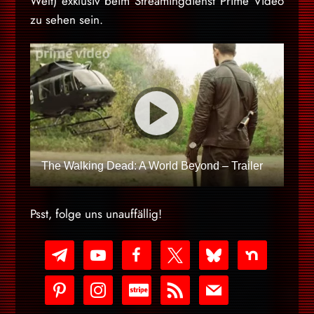
Welt) exklusiv beim Streamingdienst Prime Video
zu sehen sein.
The Walking Dead: A World Beyond – Trailer
Psst, folge uns unauffällig!
telegram
youtube-
facebook
x
bluesky
nextdoor
play
pinterest
instagram
cc-
rss
mail
stripe