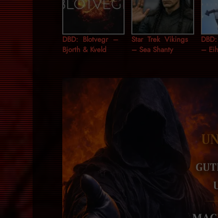
DBD: Blotvegr –
Star Trek Vikings
DBD
Bjorth & Kveld
– Sea Shanty
– Ei