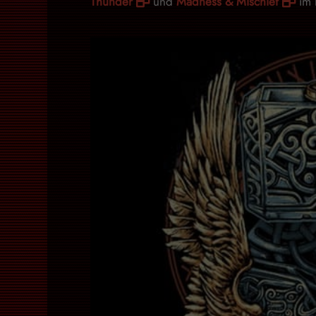
Thunder
und
Madness & Mischief
im 