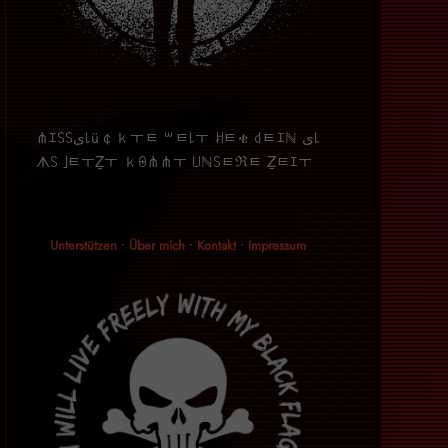
⋔ｴ꒚꒚ﻯ꒒ü￠ｋￓﾼ ꒳ﾼ꒒ￓ ꎧﾼቄ ꒯ﾼｴℕ ﻯ꒒
ᗑ꒚ ｣ﾼￓẔￓ ｋꑙ⋔⋔ￓ ꒤ℕ꒚ﾼℜﾼ Ẕﾼｴￓ
Unterstützen
•
Über mich
•
Kontakt
•
Impressum