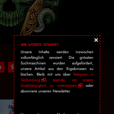
×
Wir werden zensiert!
Unsere Inhalte werden inzwischen
vollumfänglich zensiert. Die grössten
Suchmaschinen wurden aufgefordert,
tdoor
pinterest
instagram
cc-
rss
mail
unsere Artikel aus den Ergebnissen zu
stripe
löschen. Bleib mit uns über
Telegram in
Verbindung
,
spende, um unsere
Unabhängigkeit zu unterstützen
oder
abonniere unseren Newsletter.