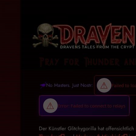
Pray for Thunder a
No Masters. Just Nostr:
Der Künstler Glitchygorilla hat offensichtlic