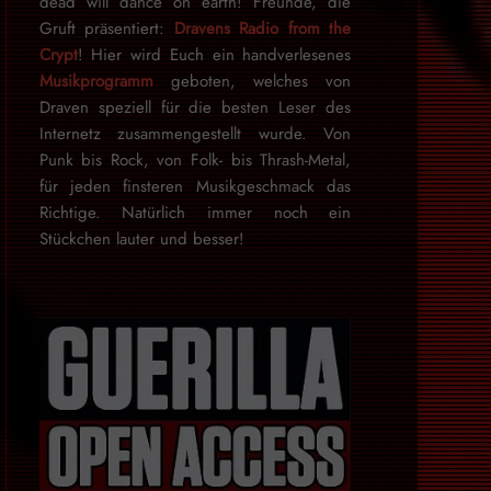
dead will dance on earth! Freunde, die
Gruft präsentiert:
Dravens Radio from the
Crypt
! Hier wird Euch ein handverlesenes
Musikprogramm
geboten, welches von
Draven speziell für die besten Leser des
Internetz zu­sammen­ge­stellt wurde. Von
Punk bis Rock, von Folk- bis Thrash-Metal,
für je­den finsteren Mu­sik­ge­schmack das
Rich­tige. Natürlich immer noch ein
Stückchen lauter und besser!