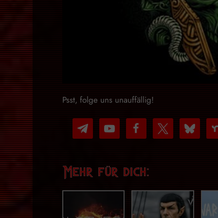
Psst, folge uns unauffällig!
telegram
youtube-
facebook
x
bluesky
nex
play
Mehr für dich: