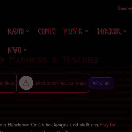
Über m
RADIO
COMIC
MUSIK
HORROR
NWO
nd Madness & Mischief
Teilen
h ein Händchen für Celtic-Designs und stellt uns
Pray for