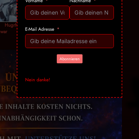
Vorname
Nachname
: Hugrheim
DBD: Járnblóm –
DBD: Branngrav
E-Mail Adresse
hwar
Bjorth &
– Bjorth & Kveld
Munknörr
Abonnieren
Nein danke!