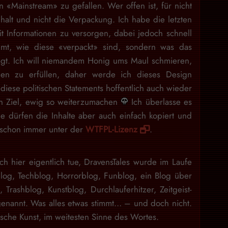
 «Mainstream» zu gefallen. Wer offen ist, für nicht
nhalt und nicht die Verpackung. Ich habe die letzten
 Informationen zu versorgen, dabei jedoch schnell
mt, wie diese «verpackt» sind, sondern was das
egt. Ich will niemandem Honig ums Maul schmieren,
en zu erfüllen, daher werde ich dieses Design
iese politischen Statements hoffentlich auch wieder
ein Ziel, ewig so weiterzumachen
Ich überlasse es
e dürfen die Inhalte aber auch einfach kopiert und
d schon immer unter der
WTFPL-Lizenz
.
ch hier eigentlich tue, DravensTales wurde im Laufe
blog, Techblog, Horrorblog, Funblog, ein Blog über
n, Trashblog, Kunstblog, Durchlauferhitzer, Zeitgeist-
enannt. Was alles etwas stimmt… – und doch nicht.
sche Kunst, im weitesten Sinne des Wortes.