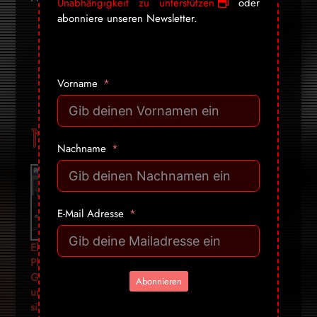
Unabhängigkeit zu unterstützen
oder
abonniere unseren Newsletter.
telegram
youtube-
facebook
x
bluesky
nextdoor
play
pinterest
instagram
cc-
rss
mail
Vorname
stripe
Mehr für dich:
Nachname
E-Mail Adresse
Ebola nach
Robert
Mäusekot in
Plan: Wie
Kennedys
der Bordsuite:
Gates, GAVI
Fake-
Wie die WHO
Abonnieren
und WHO
Pandemie:
ihre nächste
sich die
Was wirklich
Notlage