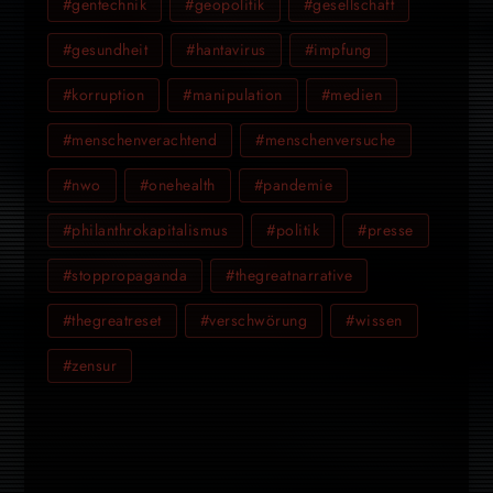
#gentechnik
#geopolitik
#gesellschaft
#gesundheit
#hantavirus
#impfung
#korruption
#manipulation
#medien
#menschenverachtend
#menschenversuche
#nwo
#onehealth
#pandemie
#philanthrokapitalismus
#politik
#presse
#stoppropaganda
#thegreatnarrative
#thegreatreset
#verschwörung
#wissen
#zensur