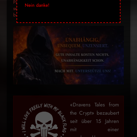
Pandemien
in der
erfindet
Nein danke!
selbst
Verordnung
bestellen
steht
«Dravens Tales from
the Crypt» bezaubert
seit über 15 Jahren
mit einer