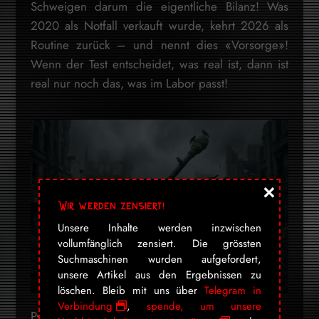
Schweigen darum die eigentliche Bilanz! Was
2020 als Notfall verkauft wurde, kehrt 2026 als
Routine zurück – und nennt dies «Vorsorge»!
Wenn der Test entscheidet, was real ist, dann ist
real nur noch das, was im Labor passt!
×
Wir werden zensiert!
Unsere Inhalte werden inzwischen
vollumfänglich zensiert. Die grössten
Suchmaschinen wurden aufgefordert,
unsere Artikel aus den Ergebnissen zu
löschen. Bleib mit uns über
Telegram in
Verbindung
,
spende, um unsere
Psst, folge uns unauffällig!