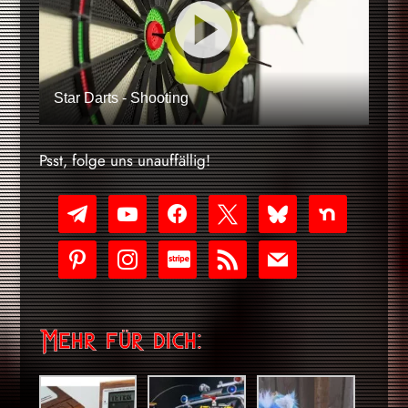
Star Darts - Shooting
Psst, folge uns unauffällig!
telegram
youtube-
facebook
x
bluesky
nextdoor
play
pinterest
instagram
cc-
rss
mail
stripe
Mehr für dich: