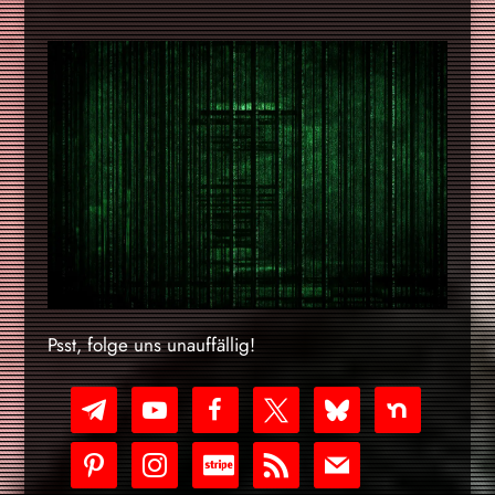
Psst, folge uns unauffällig!
telegram
youtube-
facebook
x
bluesky
nextdoor
play
pinterest
instagram
cc-
rss
mail
stripe