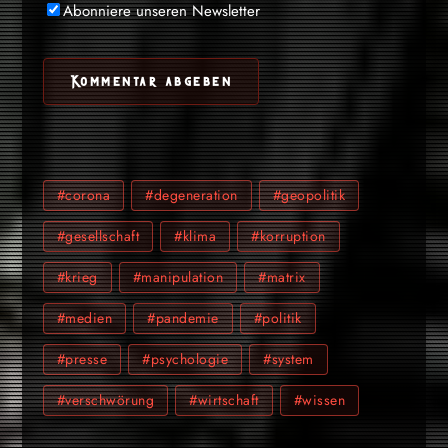
Abonniere unseren Newsletter
#corona
#degeneration
#geopolitik
#gesellschaft
#klima
#korruption
#krieg
#manipulation
#matrix
#medien
#pandemie
#politik
#presse
#psychologie
#system
#verschwörung
#wirtschaft
#wissen