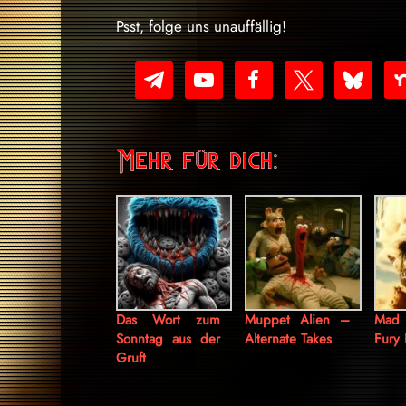
Psst, folge uns unauffällig!
telegram
youtube-
facebook
x
bluesky
nex
play
Mehr für dich:
Das Wort zum
Muppet Alien –
Mad
Sonntag aus der
Alternate Takes
Fury
Gruft