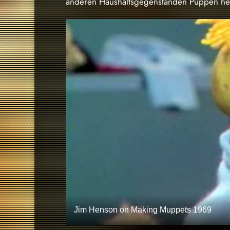
anderen Haushaltsgegenständen Puppen her
Jim Henson on Making Muppets 1969