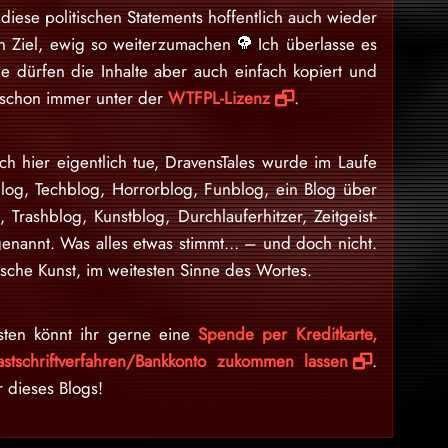
iese politischen Statements hoffentlich auch wieder
ein Ziel, ewig so weiterzumachen
Ich überlasse es
e dürfen die Inhalte aber auch einfach kopiert und
d schon immer unter der
WTFPL-Lizenz
.
ch hier eigentlich tue, DravensTales wurde im Laufe
blog, Techblog, Horrorblog, Funblog, ein Blog über
n, Trashblog, Kunstblog, Durchlauferhitzer, Zeitgeist-
enannt. Was alles etwas stimmt… – und doch nicht.
sche Kunst, im weitesten Sinne des Wortes.
sten könnt ihr gerne eine
Spende per Kreditkarte,
stschriftverfahren/Bankkonto zukommen lassen
.
r dieses Blogs!