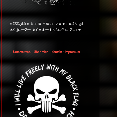
⋔ｴ꒚꒚ﻯ꒒ü￠ｋￓﾼ ꒳ﾼ꒒ￓ ꎧﾼቄ ꒯ﾼｴℕ ﻯ꒒
ᗑ꒚ ｣ﾼￓẔￓ ｋꑙ⋔⋔ￓ ꒤ℕ꒚ﾼℜﾼ Ẕﾼｴￓ
Unterstützen
•
Über mich
•
Kontakt
•
Impressum