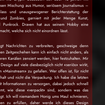
osen Mischung aus Humor, seriösem Journalismus –
lass und unausgewogener Berichterstattung der
 und Zombies, garniert mit jeder Menge Kunst,
nd Punkrock. Draven hat aus seinem Hobby eine
acht, welche sich nicht einordnen lässt.
gt Nachrichten zu verbreiten, geschweige denn
en Zeitgeschehen kann ich einfach nicht anders, als
eren Kanälen zensiert werden, hier festzuhalten. Mir
Design auf viele diesbezüglich nicht «seriös» wirkt,
 «Mainstream» zu gefallen. Wer offen ist, für nicht
nhalt und nicht die Verpackung. Ich habe die letzten
 Informationen zu versorgen, dabei jedoch schnell
mt, wie diese «verpackt» sind, sondern was das
egt. Ich will niemandem Honig ums Maul schmieren,
en zu erfüllen, daher werde ich dieses Design