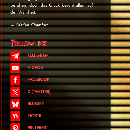
beruhen, doch das Glück beruht allein auf
der Wahrheit.
—
Séstien Chamfort
Follow me
TELEGRAM
VIDEOS
FACEBOOK
X (TWITTER)
BLUESKY
NOSTR
PINTEREST