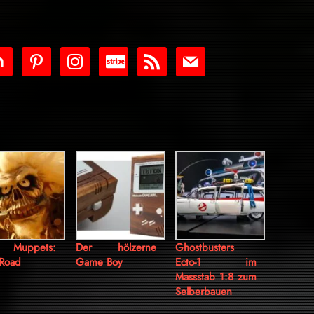
tdoor
pinterest
instagram
cc-
rss
mail
stripe
 Muppets:
Der hölzerne
Ghostbusters
 Road
Game Boy
Ecto-1 im
Massstab 1:8 zum
Selberbauen