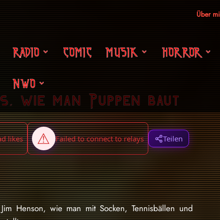
Über m
RADIO
COMIC
MUSIK
HORROR
NWO
s, wie man Puppen baut
Teilen
 Jim Henson, wie man mit Socken, Tennisbällen und