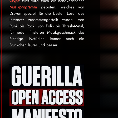
Crypt
! Hier wird Euch ein handverlesenes
Musikprogramm
geboten, welches von
Draven speziell für die besten Leser des
Internetz zu­sammen­ge­stellt wurde. Von
Punk bis Rock, von Folk- bis Thrash-Metal,
für je­den finsteren Mu­sik­ge­schmack das
Rich­tige. Natürlich immer noch ein
Stückchen lauter und besser!