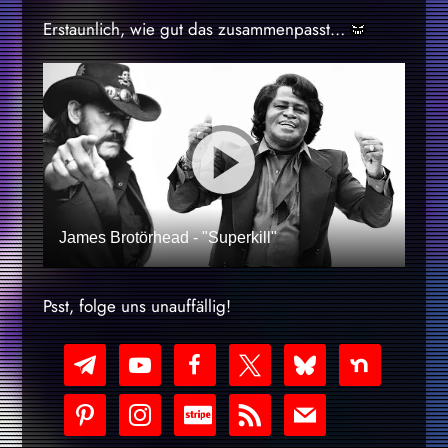
Erstaunlich, wie gut das zusammenpasst…
James Brotörhead - "Superkill"
Psst, folge uns unauffällig!
telegram
youtube-
facebook
x
bluesky
nextdoor
play
pinterest
instagram
cc-
rss
mail
stripe