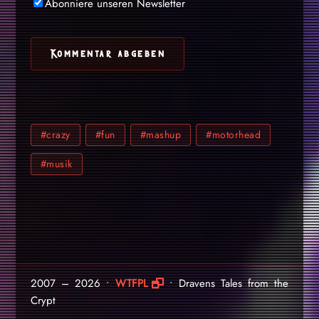
Abonniere unseren Newsletter
#crazy
#fun
#mashup
#motorhead
#musik
2007 – 2026 •
WTFPL
• Dravens Tales from the
Crypt