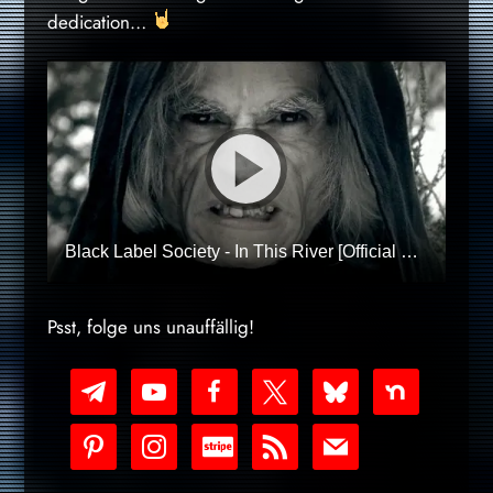
dedication…
Black Label Society - In This River [Official Video] HQ
Psst, folge uns unauffällig!
telegram
youtube-
facebook
x
bluesky
nextdoor
play
pinterest
instagram
cc-
rss
mail
stripe