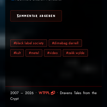
#black label society
#dimebag darrell
#kult
#metal
#video
#zakk wylde
2007 – 2026 •
WTFPL
• Dravens Tales from the
Crypt