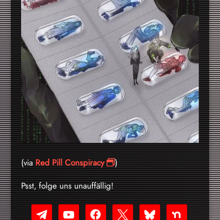
(via
Red Pill Conspiracy
)
Psst, folge uns unauffällig!
telegram
youtube-
facebook
x
bluesky
nextdoor