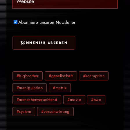
Abonniere unseren Newsletter
#bigbrother
#gesellschaft
#korruption
#manipulation
#matrix
#menschenverachtend
#movie
#nwo
#system
#verschwörung