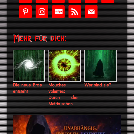
play
pinterest
instagram
cc-
rss
mail
stripe
Mehr für dich:
Die neue Erde
Mouches
Wer sind sie?
entsteht
volantes:
Durch die
Matrix sehen