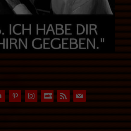
tdoor
pinterest
instagram
cc-
rss
mail
stripe