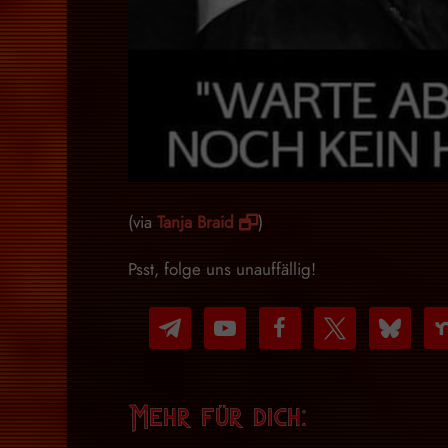
(via
Tanja Braid
)
Psst, folge uns unauffällig!
telegram
youtube-
facebook
x
bluesky
nex
play
Mehr für dich: