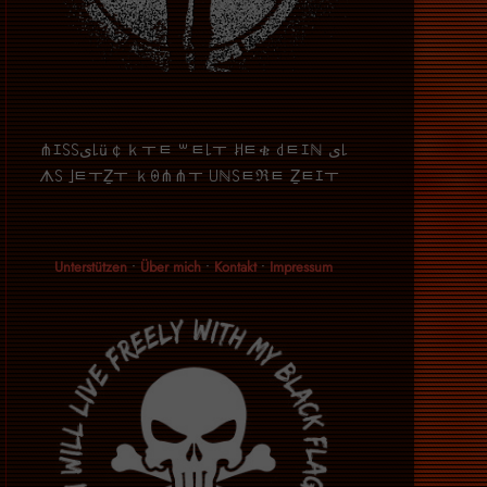
⋔ｴ꒚꒚ﻯ꒒ü￠ｋￓﾼ ꒳ﾼ꒒ￓ ꎧﾼቄ ꒯ﾼｴℕ ﻯ꒒
ᗑ꒚ ｣ﾼￓẔￓ ｋꑙ⋔⋔ￓ ꒤ℕ꒚ﾼℜﾼ Ẕﾼｴￓ
Unterstützen
•
Über mich
•
Kontakt
•
Impressum