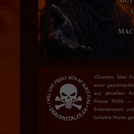
«Dravens Tales f
einer geschmackl
aus aktuellem An
Presse Politik –
Entertainment u
beliebte Marke gem