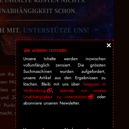
×
Wir werden zensiert!
Unsere Inhalte werden inzwischen
vollumfänglich zensiert. Die grössten
Suchmaschinen wurden aufgefordert,
rom the Crypt» bezaubert seit über 15 Jahren mit
unsere Artikel aus den Ergebnissen zu
osen Mischung aus Humor, seriösem Journalismus –
löschen. Bleib mit uns über
Telegram in
lass und unausgewogener Berichterstattung der
Verbindung
,
spende, um unsere
Unabhängigkeit zu unterstützen
oder
 und Zombies, garniert mit jeder Menge Kunst,
abonniere unseren Newsletter.
nd Punkrock. Draven hat aus seinem Hobby eine
acht, welche sich nicht einordnen lässt.