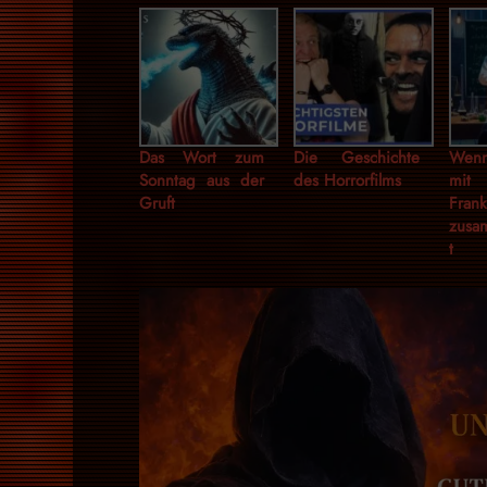
Das Wort zum
Die Geschichte
Wen
Sonntag aus der
des Horrorfilms
m
Gruft
Frank
zusa
t