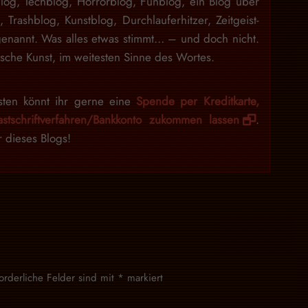
blog, Techblog, Horrorblog, Funblog, ein Blog über
n, Trashblog, Kunstblog, Durchlauferhitzer, Zeitgeist-
enannt. Was alles etwas stimmt… – und doch nicht.
sche Kunst, im weitesten Sinne des Wortes.
sten könnt ihr gerne eine
Spende per Kreditkarte,
stschriftverfahren/Bankkonto zukommen lassen
.
r dieses Blogs!
forderliche Felder sind mit
*
markiert