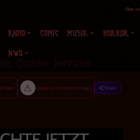
Über m
RADIO
COMIC
MUSIK
HORROR
NWO
ine Corona-Impfung
Teilen