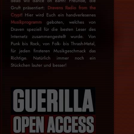
dead will dance on earth! Freunde, die
Gruft präsentiert:
Dravens Radio from the
Crypt
! Hier wird Euch ein handverlesenes
Musikprogramm
geboten, welches von
Draven speziell für die besten Leser des
Internetz zu­sammen­ge­stellt wurde. Von
Punk bis Rock, von Folk- bis Thrash-Metal,
für je­den finsteren Mu­sik­ge­schmack das
Rich­tige. Natürlich immer noch ein
Stückchen lauter und besser!