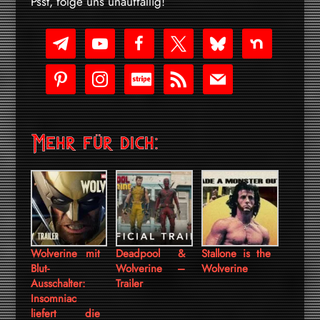
Psst, folge uns unauffällig!
telegram
youtube-
facebook
x
bluesky
nextdoor
play
pinterest
instagram
cc-
rss
mail
stripe
Mehr für dich:
Wolverine mit
Deadpool &
Stallone is the
Blut-
Wolverine –
Wolverine
Ausschalter:
Trailer
Insomniac
liefert die