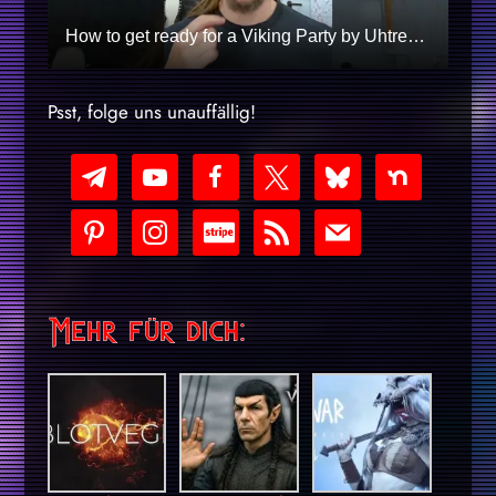
How to get ready for a Viking Party by Uhtred | The Last Kingdom
Psst, folge uns unauffällig!
telegram
youtube-
facebook
x
bluesky
nextdoor
play
pinterest
instagram
cc-
rss
mail
stripe
Mehr für dich: