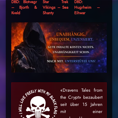
DBD: Blotvegr
Star Trek
DBD:
– Bjorth &
Vikings – Sea
Hugrheim –
Kveld
Shanty
Eihwar
«Dravens Tales from
the Crypt» bezaubert
seit über 15 Jahren
mit einer