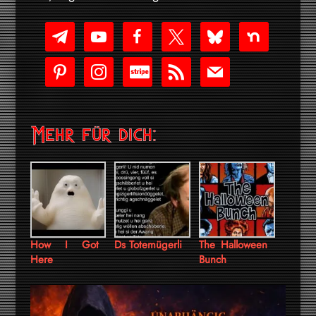
telegram
youtube-
facebook
x
bluesky
nextdoor
play
pinterest
instagram
cc-
rss
mail
stripe
Mehr für dich:
How I Got
Ds Totemügerli
The Halloween
Here
Bunch