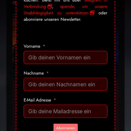
löschen. Bleib mit uns über
Telegram in
Here
Bunch
Verbindung
,
spende, um unsere
Unabhängigkeit zu unterstützen
oder
abonniere unseren Newsletter.
Vorname
Nachname
«Dravens Tales from
the Crypt» bezaubert
E-Mail Adresse
seit über 15 Jahren
mit einer
geschmacklosen
Mischung aus Humor,
Abonnieren