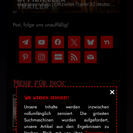
Halloween Kills | Offizieller Trailer #2 deutsch/german HD
Psst, folge uns unauffällig!
telegram
youtube-
facebook
x
bluesky
nextdoor
play
pinterest
instagram
cc-
rss
mail
stripe
Mehr für dich:
×
Wir werden zensiert!
Unsere Inhalte werden inzwischen
vollumfänglich zensiert. Die grössten
Suchmaschinen wurden aufgefordert,
unsere Artikel aus den Ergebnissen zu
How I Got
Ds Totemügerli
The Halloween