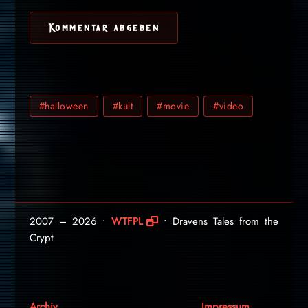
#halloween
#kult
#movie
#video
2007 – 2026 •
WTFPL
• Dravens Tales from the
Crypt
Archiv
Impressum