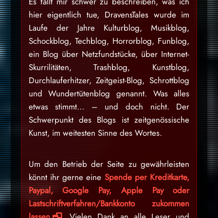
Es fällt mir schwer zu beschreiben, was ich
hier eigentlich tue, DravensTales wurde im
Laufe der Jahre Kulturblog, Musikblog,
Schockblog, Techblog, Horrorblog, Funblog,
ein Blog über Netzfundstücke, über Internet-
Skurrilitäten, Trashblog, Kunstblog,
Durchlauferhitzer, Zeitgeist-Blog, Schrottblog
und Wundertütenblog genannt. Was alles
etwas stimmt… – und doch nicht. Der
Schwerpunkt des Blogs ist zeitgenössische
Kunst, im weitesten Sinne des Wortes.
Um den Betrieb der Seite zu gewährleisten
könnt ihr gerne eine
Spende per Kreditkarte,
Paypal, Google Pay, Apple Pay oder
Lastschriftverfahren/Bankkonto zukommen
lassen
. Vielen Dank an alle Leser und