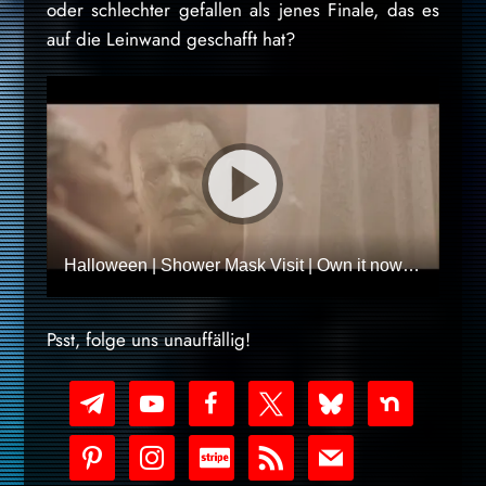
oder schlechter gefallen als jenes Finale, das es
auf die Leinwand geschafft hat?
Halloween | Shower Mask Visit | Own it now on 4K, Blu-ray, DVD & Digital
Psst, folge uns unauffällig!
telegram
youtube-
facebook
x
bluesky
nextdoor
play
pinterest
instagram
cc-
rss
mail
stripe