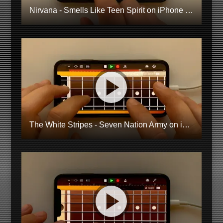
Nirvana - Smells Like Teen Spirit on iPhone (GarageBand)
The White Stripes - Seven Nation Army on iPhone (GarageBand)