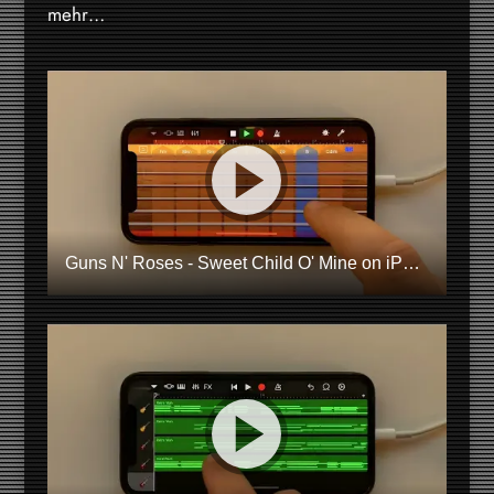
mehr…
Guns N' Roses - Sweet Child O' Mine on iPhone (GarageBand)