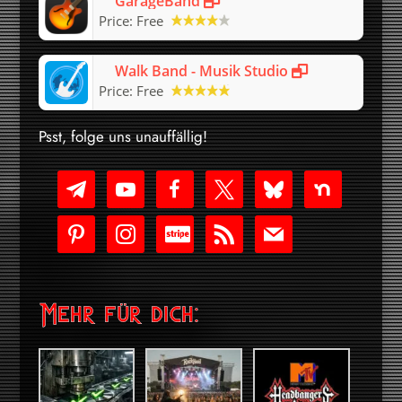
GarageBand
Price:
Free
Walk Band - Musik Studio
Price:
Free
Psst, folge uns unauffällig!
telegram
youtube-
facebook
x
bluesky
nextdoor
play
pinterest
instagram
cc-
rss
mail
stripe
Mehr für dich: