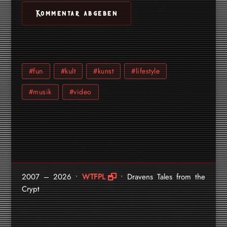
#fun
#kult
#kunst
#lifestyle
#musik
#video
2007 – 2026 •
WTFPL
• Dravens Tales from the
Crypt