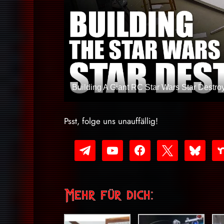
Building A Giant RC Star Wars Star Destroye
Psst, folge uns unauffällig!
telegram
youtube-
facebook
x
bluesky
nex
play
Mehr für dich: