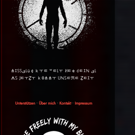
⋔ｴ꒚꒚ﻯ꒒ü￠ｋￓﾼ ꒳ﾼ꒒ￓ ꎧﾼቄ ꒯ﾼｴℕ ﻯ꒒
ᗑ꒚ ｣ﾼￓẔￓ ｋꑙ⋔⋔ￓ ꒤ℕ꒚ﾼℜﾼ Ẕﾼｴￓ
Unterstützen
•
Über mich
•
Kontakt
•
Impressum