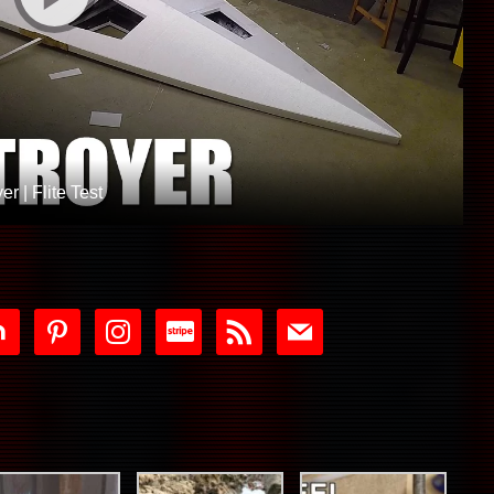
r | Flite Test
tdoor
pinterest
instagram
cc-
rss
mail
stripe