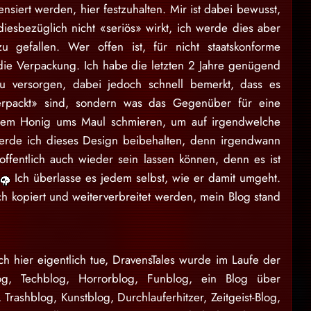
nsiert werden, hier festzuhalten. Mir ist dabei bewusst,
diesbezüglich nicht «seriös» wirkt, ich werde dies aber
 gefallen. Wer offen ist, für nicht staatskonforme
t die Verpackung. Ich habe die letzten 2 Jahre genügend
zu versorgen, dabei jedoch schnell bemerkt, dass es
erpackt» sind, sondern was das Gegenüber für eine
andem Honig ums Maul schmieren, um auf irgendwelche
erde ich dieses Design beibehalten, denn irgendwann
offentlich auch wieder sein lassen können, denn es ist
n
Ich überlasse es jedem selbst, wie er damit umgeht.
ch kopiert und weiterverbreitet werden, mein Blog stand
ch hier eigentlich tue, DravensTales wurde im Laufe der
log, Techblog, Horrorblog, Funblog, ein Blog über
, Trashblog, Kunstblog, Durchlauferhitzer, Zeitgeist-Blog,