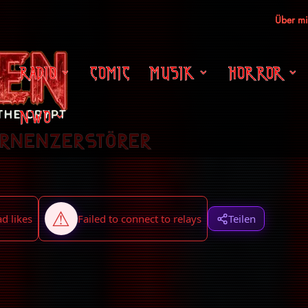
Über m
RADIO
COMIC
MUSIK
HORROR
NWO
ernenzerstörer
Teilen