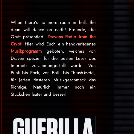
When there’s no more room in hell, the
dead will dance on earth! Freunde, die
Gruft präsentiert:
Dravens Radio from the
Crypt
! Hier wird Euch ein handverlesenes
Musikprogramm
geboten, welches von
Draven speziell für die besten Leser des
Internetz zu­sammen­ge­stellt wurde. Von
Punk bis Rock, von Folk- bis Thrash-Metal,
für je­den finsteren Mu­sik­ge­schmack das
Rich­tige. Natürlich immer noch ein
Stückchen lauter und besser!