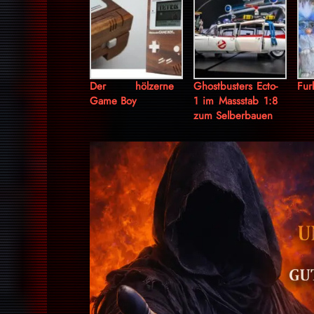
Der hölzerne
Ghostbusters Ecto-
Fur
Game Boy
1 im Massstab 1:8
zum Selberbauen