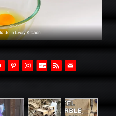
d Be in Every Kitchen
tdoor
pinterest
instagram
cc-
rss
mail
stripe