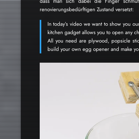
dass man sich dabei die Finger schmut
renovierungsbedürftigen Zustand versetzt:
In today’s video we want to show you o
kitchen gadget allows you to open any c
All you need are plywood, popsicle stic
build your own egg opener and make yo