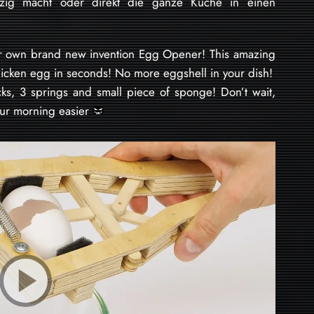
zig macht oder direkt die ganze Küche in einen
ur own brand new invention Egg Opener! This amazing
hicken egg in seconds! No more eggshell in your dish!
ks, 3 springs and small piece of sponge! Don’t wait,
ur morning easier