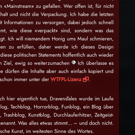
 «Mainstream» zu gefallen. Wer offen ist, für nicht
nhalt und nicht die Verpackung. Ich habe die letzten
 Informationen zu versorgen, dabei jedoch schnell
mt, wie diese «verpackt» sind, sondern was das
egt. Ich will niemandem Honig ums Maul schmieren,
en zu erfüllen, daher werde ich dieses Design
iese politischen Statements hoffentlich auch wieder
ein Ziel, ewig so weiterzumachen
Ich überlasse es
e dürfen die Inhalte aber auch einfach kopiert und
d schon immer unter der
WTFPL-Lizenz
.
ch hier eigentlich tue, DravensTales wurde im Laufe
blog, Techblog, Horrorblog, Funblog, ein Blog über
n, Trashblog, Kunstblog, Durchlauferhitzer, Zeitgeist-
enannt. Was alles etwas stimmt… – und doch nicht.
sche Kunst, im weitesten Sinne des Wortes.