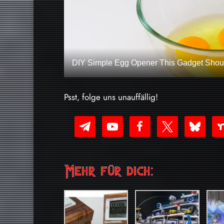
DIY Simple Egg Opener This Gadget Shoul
Psst, folge uns unauffällig!
telegram
youtube-
facebook
x
bluesky
nex
play
Mehr für dich: