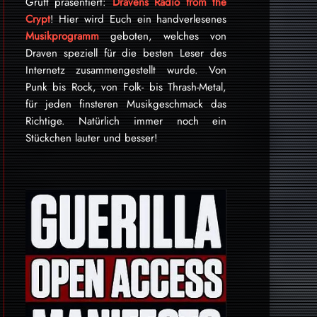
Gruft präsentiert:
Dravens Radio from the
Crypt
! Hier wird Euch ein handverlesenes
Musikprogramm
geboten, welches von
Draven speziell für die besten Leser des
Internetz zu­sammen­ge­stellt wurde. Von
Punk bis Rock, von Folk- bis Thrash-Metal,
für je­den finsteren Mu­sik­ge­schmack das
Rich­tige. Natürlich immer noch ein
Stückchen lauter und besser!