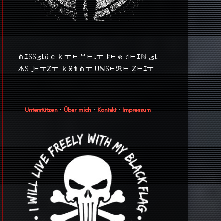
⋔ｴ꒚꒚ﻯ꒒ü￠ｋￓﾼ ꒳ﾼ꒒ￓ ꎧﾼቄ ꒯ﾼｴℕ ﻯ꒒
ᗑ꒚ ｣ﾼￓẔￓ ｋꑙ⋔⋔ￓ ꒤ℕ꒚ﾼℜﾼ Ẕﾼｴￓ
Unterstützen
•
Über mich
•
Kontakt
•
Impressum