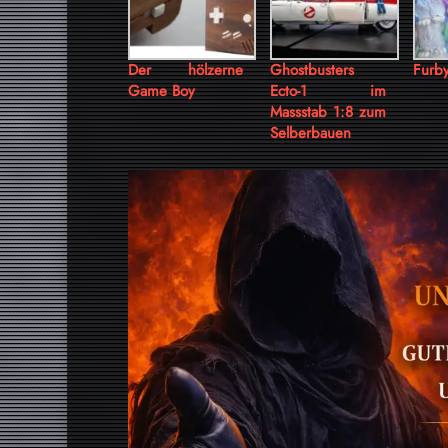
Der hölzerne
Ghostbusters
Furb
Game Boy
Ecto-1 im
Massstab 1:8 zum
Selberbauen