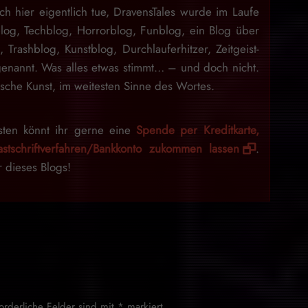
ch hier eigentlich tue, DravensTales wurde im Laufe
blog, Techblog, Horrorblog, Funblog, ein Blog über
n, Trashblog, Kunstblog, Durchlauferhitzer, Zeitgeist-
enannt. Was alles etwas stimmt… – und doch nicht.
sche Kunst, im weitesten Sinne des Wortes.
sten könnt ihr gerne eine
Spende per Kreditkarte,
stschriftverfahren/Bankkonto zukommen lassen
.
r dieses Blogs!
forderliche Felder sind mit
*
markiert