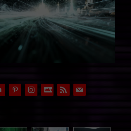
tdoor
pinterest
instagram
cc-
rss
mail
stripe