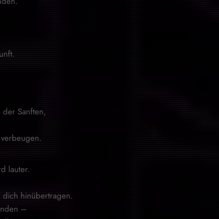
nden.
nft.
 der Sanften,
u verbeugen.
d lauter.
 dich hinübertragen.
inden –