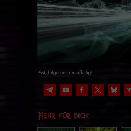
Psst, folge uns unauffällig!
telegram
youtube-
facebook
x
bluesky
nex
play
Mehr für dich: