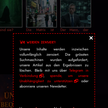
ind sie?
Die Matrix ist
Der Mann, der
kein
die Matrix
×
Computerprogra
mitfinanziert:
Wir werden zensiert!
mm. Sie ist dein
Peter Thiel
Unsere Inhalte werden inzwischen
Alltag. Du bist
vollumfänglich zensiert. Die grössten
nicht frei. Du bist
Suchmaschinen wurden aufgefordert,
nur gut
unsere Artikel aus den Ergebnissen zu
beschäftigt.
löschen. Bleib mit uns über
Telegram in
Verbindung
,
spende, um unsere
Unabhängigkeit zu unterstützen
oder
abonniere unseren Newsletter.