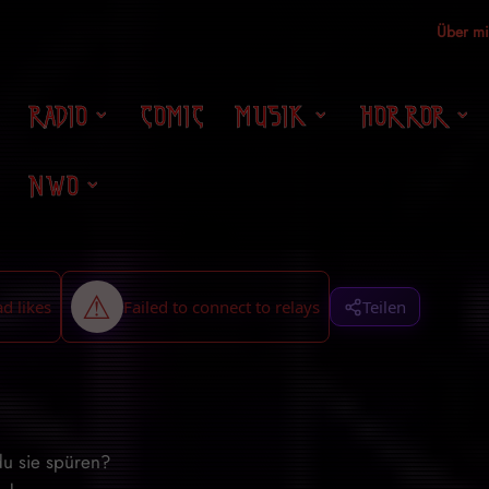
Über m
RADIO
COMIC
MUSIK
HORROR
NWO
Teilen
du sie spüren?