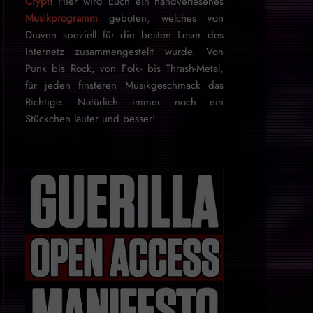
Crypt
! Hier wird Euch ein handverlesenes
Musikprogramm
geboten, welches von
Draven speziell für die besten Leser des
Internetz zu­sammen­ge­stellt wurde. Von
Punk bis Rock, von Folk- bis Thrash-Metal,
für je­den finsteren Mu­sik­ge­schmack das
Rich­tige. Natürlich immer noch ein
Stückchen lauter und besser!