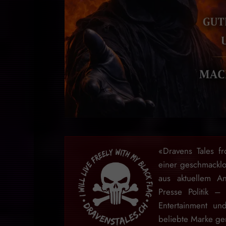
«Dravens Tales f
einer geschmackl
aus aktuellem An
Presse Politik –
Entertainment u
beliebte Marke gem