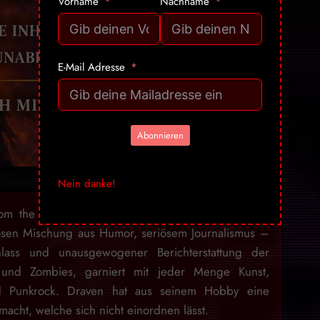
Vorname
Nachname
E-Mail Adresse
Abonnieren
Nein danke!
rom the Crypt» bezaubert seit über 15 Jahren mit
osen Mischung aus Humor, seriösem Journalismus –
lass und unausgewogener Berichterstattung der
 und Zombies, garniert mit jeder Menge Kunst,
nd Punkrock. Draven hat aus seinem Hobby eine
acht, welche sich nicht einordnen lässt.