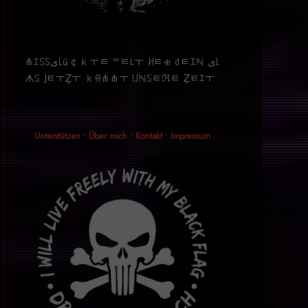
⋔ｴ꒚꒚ﻯ꒒ü￠ｋￓﾼ ꒳ﾼ꒒ￓ ꎧﾼቄ ꒯ﾼｴℕ ﻯ꒒
ᗑ꒚ ｣ﾼￓẔￓ ｋꑙ⋔⋔ￓ ꒤ℕ꒚ﾼℜﾼ Ẕﾼｴￓ
Unterstützen
•
Über mich
•
Kontakt
•
Impressum