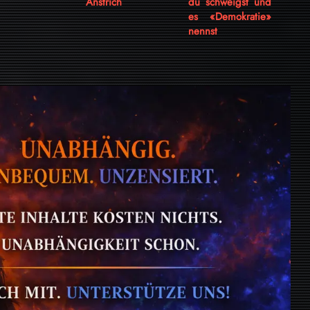
Anstrich
du schweigst und
es «Demokratie»
nennst