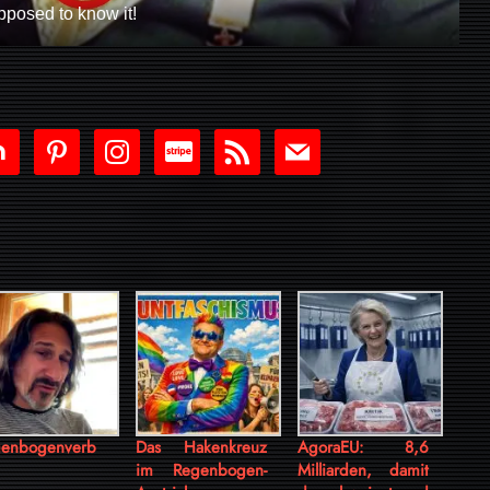
pposed to know it!
tdoor
pinterest
instagram
cc-
rss
mail
stripe
enbogenverb
Das Hakenkreuz
AgoraEU: 8,6
im Regenbogen-
Milliarden, damit