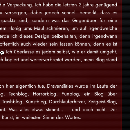
t die Verpackung. Ich habe die letzten 2 Jahre genügend
zu versorgen, dabei jedoch schnell bemerkt, dass es
erpackt» sind, sondern was das Gegenüber für eine
andem Honig ums Maul schmieren, um auf irgendwelche
erde ich dieses Design beibehalten, denn irgendwann
offentlich auch wieder sein lassen können, denn es ist
n
Ich überlasse es jedem selbst, wie er damit umgeht.
ch kopiert und weiterverbreitet werden, mein Blog stand
ch hier eigentlich tue, DravensTales wurde im Laufe der
log, Techblog, Horrorblog, Funblog, ein Blog über
, Trashblog, Kunstblog, Durchlauferhitzer, Zeitgeist-Blog,
nnt. Was alles etwas stimmt… – und doch nicht. Der
 Kunst, im weitesten Sinne des Wortes.