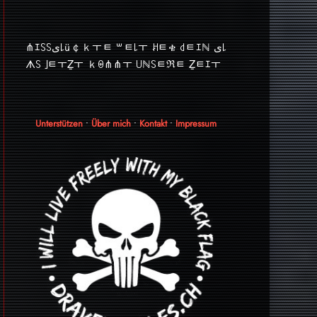
⋔ｴ꒚꒚ﻯ꒒ü￠ｋￓﾼ ꒳ﾼ꒒ￓ ꎧﾼቄ ꒯ﾼｴℕ ﻯ꒒
ᗑ꒚ ｣ﾼￓẔￓ ｋꑙ⋔⋔ￓ ꒤ℕ꒚ﾼℜﾼ Ẕﾼｴￓ
Unterstützen
•
Über mich
•
Kontakt
•
Impressum