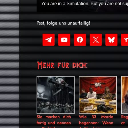
You are in a Simulation: But you are not su
Psst, folge uns unauffällig!
telegram
youtube-
facebook
x
bluesky
nex
play
Mehr für dich:
Sie machen dich
Wie 33 Morde
Reg
fertig und nennen
begannen: Wenn
ot