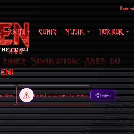
Über m
RADIO
COMIC
MUSIK
HORROR
NWO
 einer Simulation: Aber du
en!
Teilen