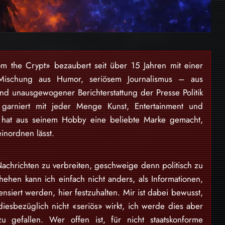
om the Crypt» bezaubert seit über 15 Jahren mit einer
Mischung aus Humor, seriösem Journalismus – aus
und unausgewogener Berichterstattung der Presse Politik
garniert mit jeder Menge Kunst, Entertainment und
 hat aus seinem Hobby eine beliebte Marke gemacht,
einordnen lässt.
achrichten zu verbreiten, geschweige denn politisch zu
ehen kann ich einfach nicht anders, als Informationen,
nsiert werden, hier festzuhalten. Mir ist dabei bewusst,
diesbezüglich nicht «seriös» wirkt, ich werde dies aber
 gefallen. Wer offen ist, für nicht staatskonforme