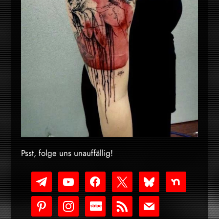
Psst, folge uns unauffällig!
telegram
youtube-
facebook
x
bluesky
nextdoor
play
pinterest
instagram
cc-
rss
mail
stripe