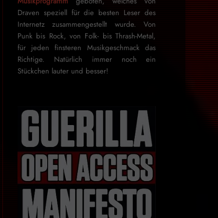
Musikprogramm
geboten, welches von
Draven speziell für die besten Leser des
Internetz zu­sammen­ge­stellt wurde. Von
Punk bis Rock, von Folk- bis Thrash-Metal,
für je­den finsteren Mu­sik­ge­schmack das
Rich­tige. Natürlich immer noch ein
Stückchen lauter und besser!