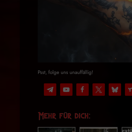
Psst, folge uns unauffällig!
telegram
youtube-
facebook
x
bluesky
nex
play
Mehr für dich: