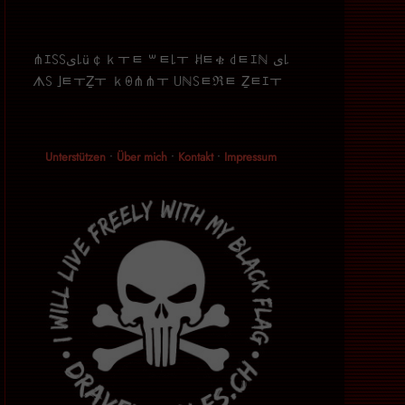
⋔ｴ꒚꒚ﻯ꒒ü￠ｋￓﾼ ꒳ﾼ꒒ￓ ꎧﾼቄ ꒯ﾼｴℕ ﻯ꒒
ᗑ꒚ ｣ﾼￓẔￓ ｋꑙ⋔⋔ￓ ꒤ℕ꒚ﾼℜﾼ Ẕﾼｴￓ
Unterstützen
•
Über mich
•
Kontakt
•
Impressum