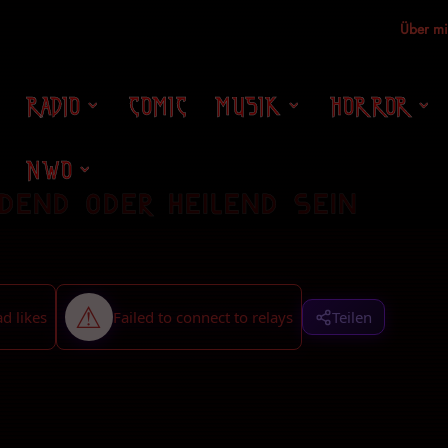
Über m
RADIO
COMIC
MUSIK
HORROR
NWO
dend oder heilend sein
Teilen