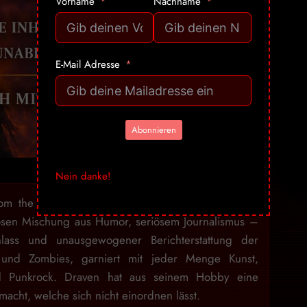
Vorname
Nachname
E-Mail Adresse
Abonnieren
Nein danke!
rom the Crypt» bezaubert seit über 15 Jahren mit
osen Mischung aus Humor, seriösem Journalismus –
lass und unausgewogener Berichterstattung der
 und Zombies, garniert mit jeder Menge Kunst,
nd Punkrock. Draven hat aus seinem Hobby eine
acht, welche sich nicht einordnen lässt.