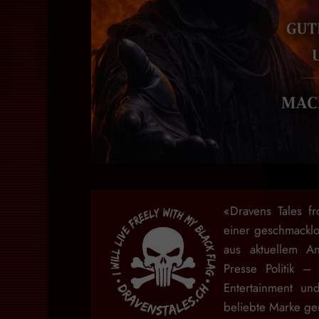
«Dravens Tales f
einer geschmackl
aus aktuellem An
Presse Politik –
Entertainment u
beliebte Marke gem