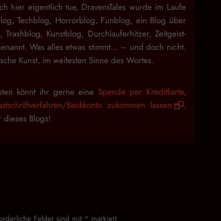
ch hier eigentlich tue, DravensTales wurde im Laufe
blog, Techblog, Horrorblog, Funblog, ein Blog über
n, Trashblog, Kunstblog, Durchlauferhitzer, Zeitgeist-
enannt. Was alles etwas stimmt… – und doch nicht.
sche Kunst, im weitesten Sinne des Wortes.
sten könnt ihr gerne eine
Spende per Kreditkarte,
stschriftverfahren/Bankkonto zukommen lassen
.
r dieses Blogs!
forderliche Felder sind mit
*
markiert