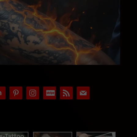
tdoor
pinterest
instagram
cc-
rss
mail
stripe