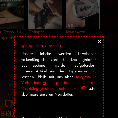
s Tattoo für
Geimpfte
Soundwave
nspender
reagieren
Tattoos
×
während des
Wir werden zensiert!
Tätowierens
Unsere Inhalte werden inzwischen
seltsam: Die Haut
vollumfänglich zensiert. Die grössten
bildet überhaupt
keine Tröpfchen
Suchmaschinen wurden aufgefordert,
mehr
unsere Artikel aus den Ergebnissen zu
löschen. Bleib mit uns über
Telegram in
Verbindung
,
spende, um unsere
Unabhängigkeit zu unterstützen
oder
abonniere unseren Newsletter.