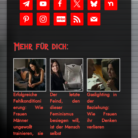
telegram
youtube-
facebook
x
bluesky
nextdoor
play
pinterest
instagram
cc-
rss
mail
stripe
Mehr für dich:
Erfolgreiche
Der letzte
Gaslighting in
Fehlkonditioni
Feind, den
der
erung: Wie
dieser
Beziehung:
Frauen
Feminismus
Wie Frauen
Männer
besiegen will,
ihr Denken
ungewollt
ist der Mensch
verlieren
trainieren, sie
selbst