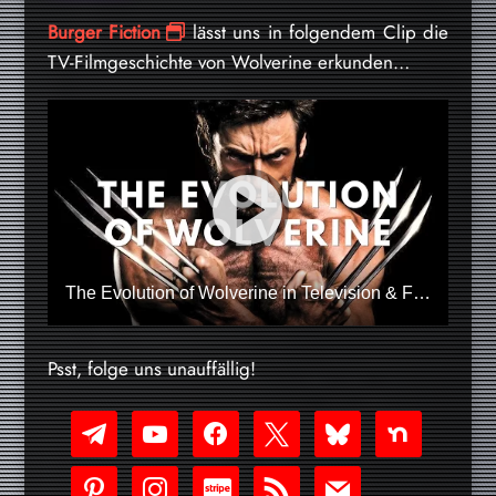
Burger Fiction
lässt uns in folgendem Clip die
TV-Filmgeschichte von Wolverine erkunden…
The Evolution of Wolverine in Television & Film
Psst, folge uns unauffällig!
telegram
youtube-
facebook
x
bluesky
nextdoor
play
pinterest
instagram
cc-
rss
mail