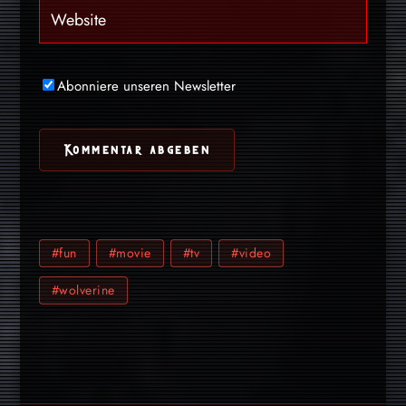
Abonniere unseren Newsletter
#fun
#movie
#tv
#video
#wolverine