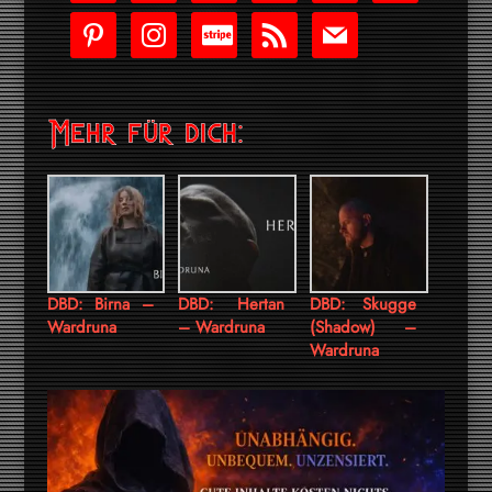
pinterest
instagram
cc-
rss
mail
stripe
Mehr für dich:
DBD: Birna –
DBD: Hertan
DBD: Skugge
Wardruna
– Wardruna
(Shadow) –
Wardruna