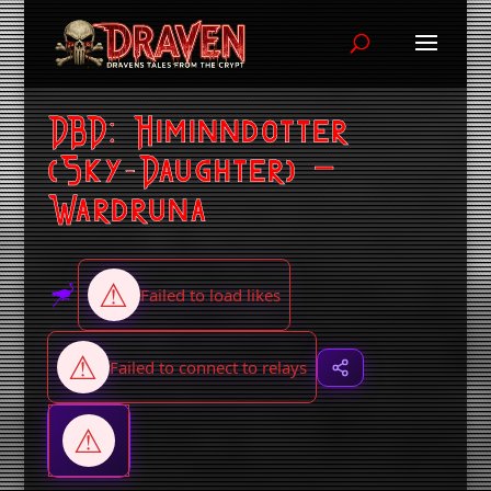
DBD: Himinndotter
(Sky-Daughter) –
Wardruna