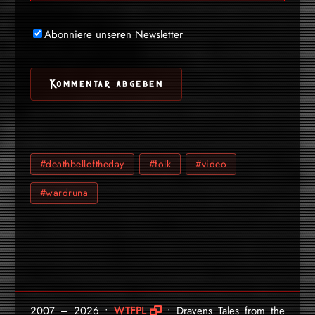
Abonniere unseren Newsletter
#deathbelloftheday
#folk
#video
#wardruna
2007 – 2026 •
WTFPL
• Dravens Tales from the