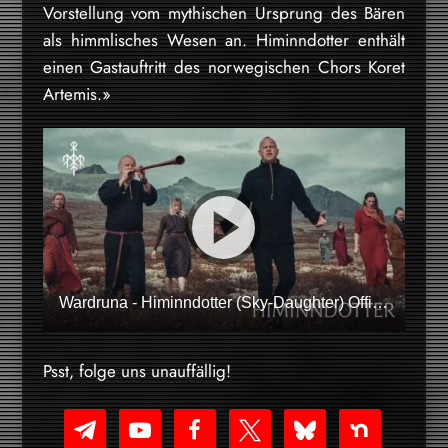
Vorstellung vom mythischen Ursprung des Bären
als himmlisches Wesen an. Himinndotter enthält
einen Gastauftritt des norwegischen Chors Koret
Artemis.»
Wardruna - Himinndotter (Sky-Daughter) Official Music Video
Psst, folge uns unauffällig!
telegram
youtube-
facebook
x
bluesky
nextdoor
play