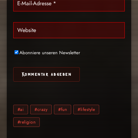
Abonniere unseren Newsletter
#ai
#crazy
#fun
#lifestyle
#religion