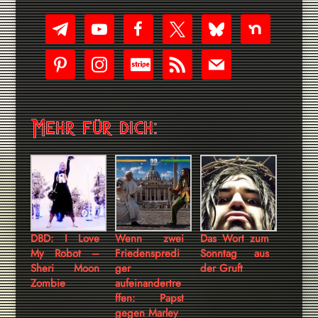
telegram
youtube-
facebook
x
bluesky
nextdoor
play
pinterest
instagram
cc-
rss
mail
stripe
Mehr für dich:
DBD: I Love
Wenn zwei
Das Wort zum
My Robot –
Friedenspredi
Sonntag aus
Sheri Moon
ger
der Gruft
Zombie
aufeinandertre
ffen: Papst
gegen Marley