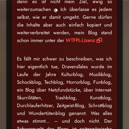
denn es ist nicht mein Ziel, ewig so
weiterzumachen
Ich überlasse es jedem
selbst, wie er damit umgeht. Gerne dürfen
die Inhalte aber auch einfach kopiert und
weiterverbreitet werden, mein Blog stand
schon immer unter der
WTFPL-Lizenz
.
Es fällt mir schwer zu beschreiben, was ich
hier eigentlich tue, DravensTales wurde im
Laufe der Jahre Kulturblog, Musikblog,
Schockblog, Techblog, Horrorblog, Funblog,
ein Blog über Netzfundstücke, über Internet-
Skurrilitäten, Trashblog, Kunstblog,
Durchlauferhitzer, Zeitgeist-Blog, Schrottblog
und Wundertütenblog genannt. Was alles
etwas stimmt… – und doch nicht. Der
Schwerpunkt des Blogs ist zeitgenössische