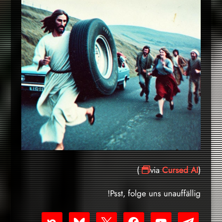
)
Cursed AI
(via
Psst, folge uns unauffällig!
nextdoor
bluesky
facebook
x
youtube-
telegram