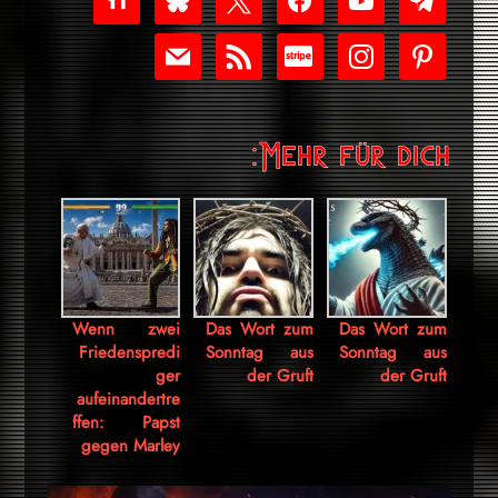
play
mail
rss
cc-
instagram
pinterest
stripe
Mehr für dich:
Wenn zwei
Das Wort zum
Das Wort zum
Friedenspredi
Sonntag aus
Sonntag aus
ger
der Gruft
der Gruft
aufeinandertre
ffen: Papst
gegen Marley