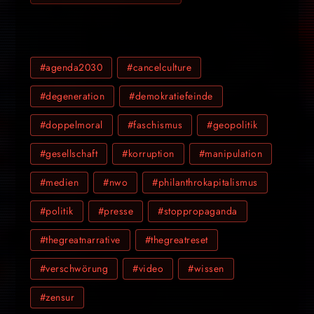
#agenda2030
#cancelculture
#degeneration
#demokratiefeinde
#doppelmoral
#faschismus
#geopolitik
#gesellschaft
#korruption
#manipulation
#medien
#nwo
#philanthrokapitalismus
#politik
#presse
#stoppropaganda
#thegreatnarrative
#thegreatreset
#verschwörung
#video
#wissen
#zensur