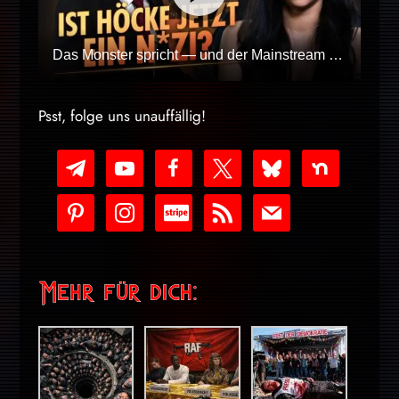
Das Monster spricht — und der Mainstream dreht durch
Psst, folge uns unauffällig!
telegram
youtube-
facebook
x
bluesky
nextdoor
play
pinterest
instagram
cc-
rss
mail
stripe
Mehr für dich: