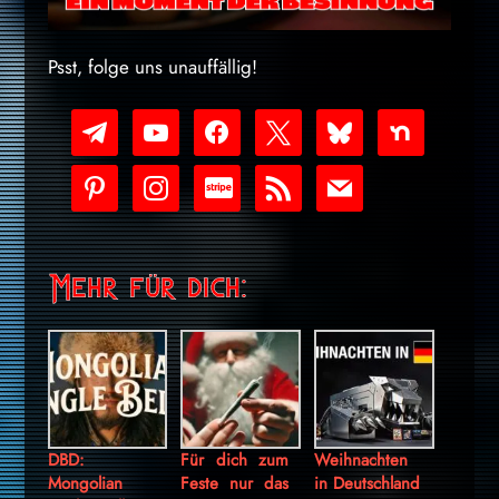
Psst, folge uns unauffällig!
telegram
youtube-
facebook
x
bluesky
nextdoor
play
pinterest
instagram
cc-
rss
mail
stripe
Mehr für dich:
DBD:
Für dich zum
Weihnachten
Mongolian
Feste nur das
in Deutschland