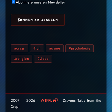
Abonniere unseren Newsletter
#crazy
#fun
#game
#psychologie
#religion
#video
2007 – 2026 •
WTFPL
• Dravens Tales from the
Crypt