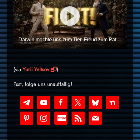
Darwin machte uns zum Tier, Freud zum Patienten – Mission accomplished
(via
Yurii Yeltsov
)
Psst, folge uns unauffällig!
telegram
youtube-
facebook
x
bluesky
nextdoor
play
pinterest
instagram
cc-
rss
mail
stripe