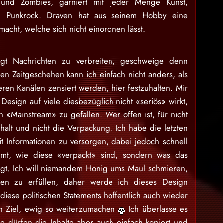
 und Zombies, garniert mit jeder Menge Kunst,
nd Punkrock. Draven hat aus seinem Hobby eine
acht, welche sich nicht einordnen lässt.
gt Nachrichten zu verbreiten, geschweige denn
en Zeitgeschehen kann ich einfach nicht anders, als
eren Kanälen zensiert werden, hier festzuhalten. Mir
Design auf viele diesbezüglich nicht «seriös» wirkt,
 «Mainstream» zu gefallen. Wer offen ist, für nicht
nhalt und nicht die Verpackung. Ich habe die letzten
 Informationen zu versorgen, dabei jedoch schnell
mt, wie diese «verpackt» sind, sondern was das
egt. Ich will niemandem Honig ums Maul schmieren,
en zu erfüllen, daher werde ich dieses Design
iese politischen Statements hoffentlich auch wieder
ein Ziel, ewig so weiterzumachen
Ich überlasse es
e dürfen die Inhalte aber auch einfach kopiert und