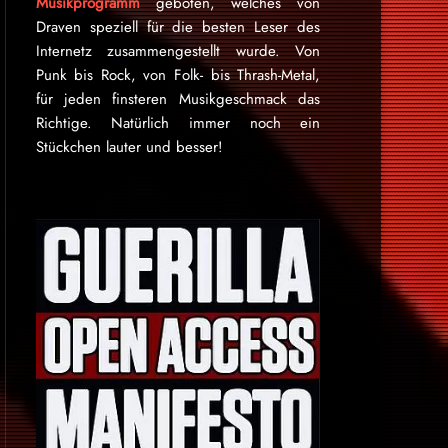
Musikprogramm
geboten, welches von
Draven speziell für die besten Leser des
Internetz zu­sammen­ge­stellt wurde. Von
Punk bis Rock, von Folk- bis Thrash-Metal,
für je­den finsteren Mu­sik­ge­schmack das
Rich­tige. Natürlich immer noch ein
Stückchen lauter und besser!