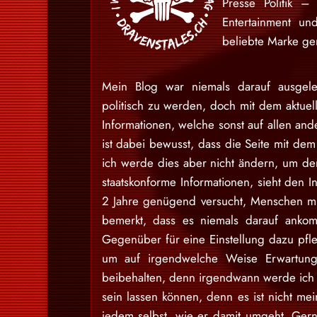
Presse Politik –
Entertainment u
beliebte Marke gem
Mein Blog war niemals darauf ausgele
politisch zu werden, doch mit dem aktuell
Informationen, welche sonst auf allen and
ist dabei bewusst, dass die Seite mit dem 
ich werde dies aber nicht ändern, um den
staatskonforme Informationen, sieht den I
2 Jahre genügend versucht, Menschen mit
bemerkt, dass es niemals darauf ankom
Gegenüber für eine Einstellung dazu pfl
um auf irgendwelche Weise Erwartung
beibehalten, denn irgendwann werde ich d
sein lassen können, denn es ist nicht m
jedem selbst, wie er damit umgeht. Gern