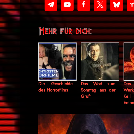
telegram
youtube-
facebook
x
bluesky
nex
play
Mehr für dich:
Die Geschichte
Das Wort zum
Des
des Horrorfilms
Sonntag aus der
Werk
Gruft
Ke
Entm