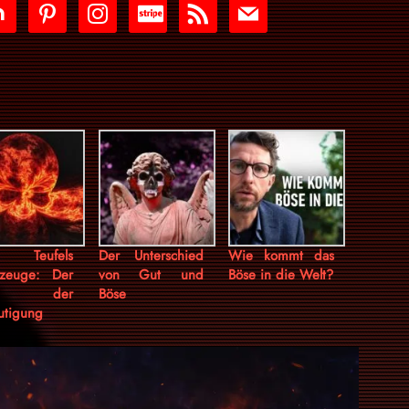
tdoor
pinterest
instagram
cc-
rss
mail
stripe
 Teufels
Der Unterschied
Wie kommt das
zeuge: Der
von Gut und
Böse in die Welt?
il der
Böse
utigung