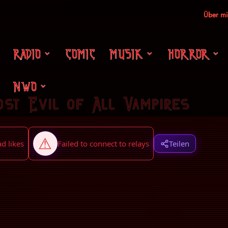
Über m
RADIO
COMIC
MUSIK
HORROR
NWO
ost Evil of All Vampires
Teilen