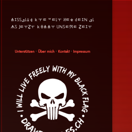
⋔ｴ꒚꒚ﻯ꒒ü￠ｋￓﾼ ꒳ﾼ꒒ￓ ꎧﾼቄ ꒯ﾼｴℕ ﻯ꒒
ᗑ꒚ ｣ﾼￓẔￓ ｋꑙ⋔⋔ￓ ꒤ℕ꒚ﾼℜﾼ Ẕﾼｴￓ
Unterstützen
•
Über mich
•
Kontakt
•
Impressum