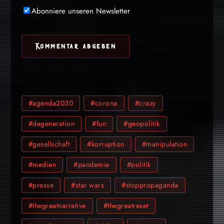
Abonniere unseren Newsletter
#agenda2030
#corona
#crazy
#degeneration
#fun
#geopolitik
#gesellschaft
#korruption
#manipulation
#medien
#pandemie
#politik
#presse
#star wars
#stoppropaganda
#thegreatnarrative
#thegreatreset