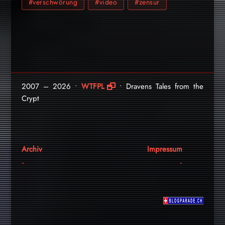
#verschwörung
#video
#zensur
2007 – 2026 •
WTFPL
• Dravens Tales from the
Crypt
Archiv
Impressum
.
.