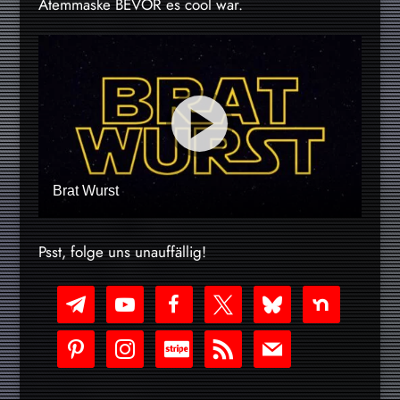
Atemmaske BEVOR es cool war.
Brat Wurst
Psst, folge uns unauffällig!
telegram
youtube-
facebook
x
bluesky
nextdoor
play
pinterest
instagram
cc-
rss
mail
stripe