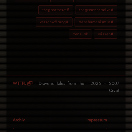
#thegreatreset
#thegreatnarrative
#verschwörung
#transhumanismus
#zensur
#wissen
WTFPL
• Dravens Tales from the
2007 – 2026 •
Crypt
Archiv
Impressum
.
.