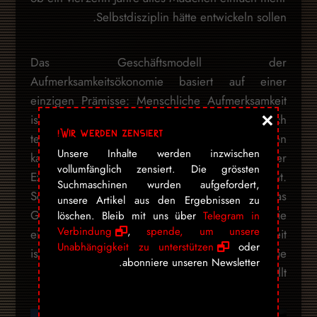
Selbstdisziplin hätte entwickeln sollen.
Das Geschäftsmodell der
Aufmerksamkeitsökonomie basiert auf einer
einzigen Prämisse: Menschliche Aufmerksamkeit
×
ist eine handelbare Ressource, die man durch
Wir werden zensiert!
technisches Design extrahieren und verkaufen
Unsere Inhalte werden inzwischen
kann – ohne Rücksicht auf das, was dieser
vollumfänglich zensiert. Die grössten
Extraktionsprozess mit dem Menschen macht.
Suchmaschinen wurden aufgefordert,
Sechs Millionen Dollar für eine kaputte Seele. Das
unsere Artikel aus den Ergebnissen zu
Gericht hat einen Preis festgesetzt. Die
löschen. Bleib mit uns über
Telegram in
Verbindung
,
spende, um unsere
eigentliche Frage ist, ob die Gesellschaft bereit
Unabhängigkeit zu unterstützen
oder
ist, diesen Preis ernstzunehmen – oder ob sie
abonniere unseren Newsletter.
lieber weiterscrollt…