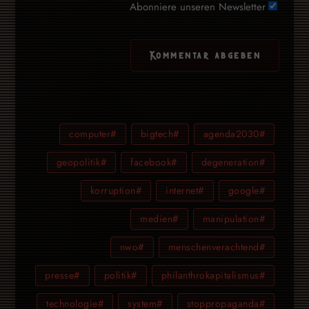
Abonniere unseren Newsletter
#computer
#bigtech
#agenda2030
#geopolitik
#facebook
#degeneration
#korruption
#internet
#google
#medien
#manipulation
#nwo
#menschenverachtend
#presse
#politik
#philanthrokapitalismus
#technologie
#system
#stoppropaganda