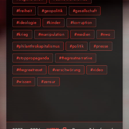
#freiheit
#geopolitik
#gesellschaft
#ideologie
#kinder
#korruption
#krieg
#manipulation
#medien
#nwo
#philanthrokapitalismus
#politik
#presse
#stoppropaganda
#thegreatnarrative
#thegreatreset
#verschwörung
#video
#wissen
#zensur