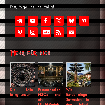
Psst, folge uns unauffällig!
telegram
youtube-
facebook
x
bluesky
nextdoor
play
pinterest
instagram
cc-
rss
mail
stripe
Mehr für dich:
Die Stille
Faktenchecker,
Wie
bringt uns um
NGOs und
Bandenkriege
ein
Schweden in
Militärbündnis
den Polizei-