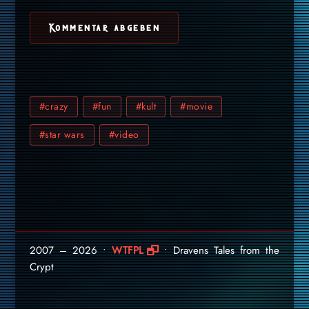
#crazy
#fun
#kult
#movie
#star wars
#video
2007 – 2026 •
WTFPL
• Dravens Tales from the
Crypt