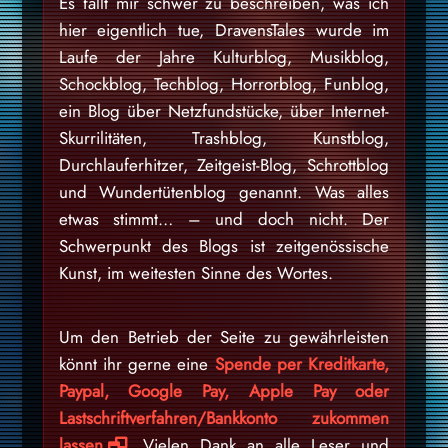
Es fällt mir schwer zu beschreiben, was ich
hier eigentlich tue, DravensTales wurde im
Laufe der Jahre Kulturblog, Musikblog,
Schockblog, Techblog, Horrorblog, Funblog,
ein Blog über Netzfundstücke, über Internet-
Skurrilitäten, Trashblog, Kunstblog,
Durchlauferhitzer, Zeitgeist-Blog, Schrottblog
und Wundertütenblog genannt. Was alles
etwas stimmt… – und doch nicht. Der
Schwerpunkt des Blogs ist zeitgenössische
Kunst, im weitesten Sinne des Wortes.
Um den Betrieb der Seite zu gewährleisten
könnt ihr gerne eine
Spende per Kreditkarte,
Paypal, Google Pay, Apple Pay oder
Lastschriftverfahren/Bankkonto zukommen
lassen
. Vielen Dank an alle Leser und