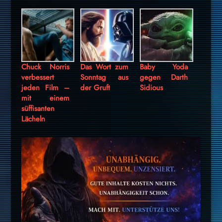
Chuck Norris
Das Wort zum
Baby Yoda
verbessert
Sonntag aus
gegen Darth
jeden Film –
der Gruft
Sidious
mit einem
süffisanten
Lächeln