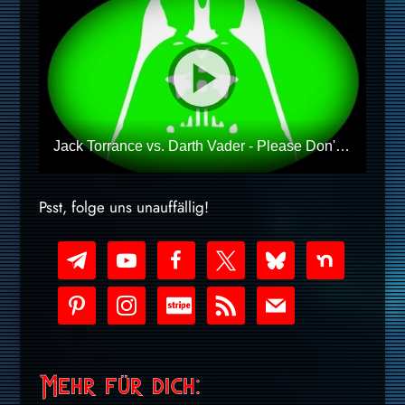
Jack Torrance vs. Darth Vader - Please Don't Use The Force
Psst, folge uns unauffällig!
telegram
youtube-
facebook
x
bluesky
nextdoor
play
pinterest
instagram
cc-
rss
mail
stripe
Mehr für dich: