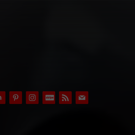
tdoor
pinterest
instagram
cc-
rss
mail
stripe