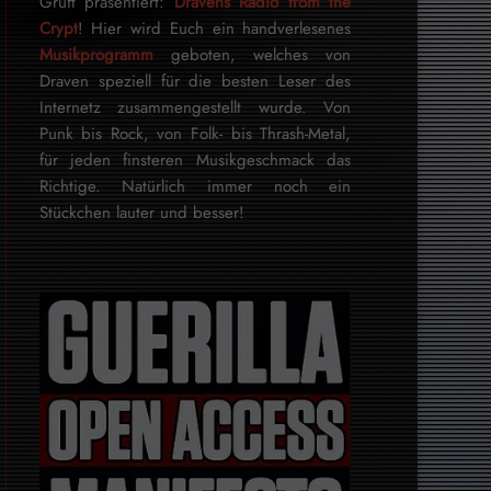
Gruft präsentiert:
Dravens Radio from the
Crypt
! Hier wird Euch ein handverlesenes
Musikprogramm
geboten, welches von
Draven speziell für die besten Leser des
Internetz zu­sammen­ge­stellt wurde. Von
Punk bis Rock, von Folk- bis Thrash-Metal,
für je­den finsteren Mu­sik­ge­schmack das
Rich­tige. Natürlich immer noch ein
Stückchen lauter und besser!