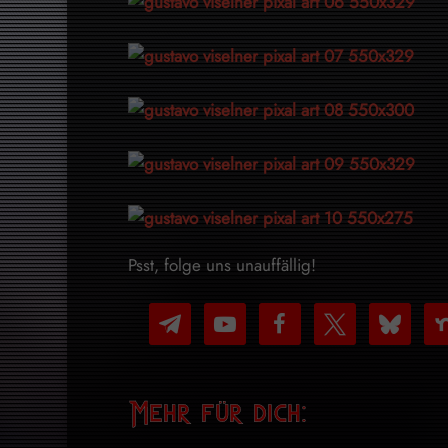
Psst, folge uns unauffällig!
telegram
youtube-
facebook
x
bluesky
nex
play
Mehr für dich: