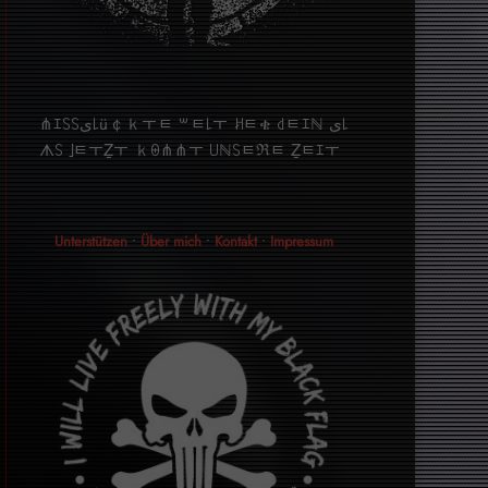
⋔ｴ꒚꒚ﻯ꒒ü￠ｋￓﾼ ꒳ﾼ꒒ￓ ꎧﾼቄ ꒯ﾼｴℕ ﻯ꒒
ᗑ꒚ ｣ﾼￓẔￓ ｋꑙ⋔⋔ￓ ꒤ℕ꒚ﾼℜﾼ Ẕﾼｴￓ
Unterstützen
•
Über mich
•
Kontakt
•
Impressum