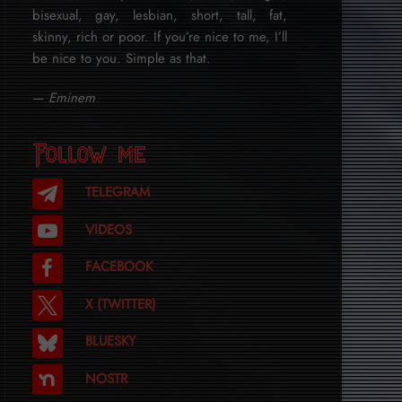
bisexual, gay, lesbian, short, tall, fat,
skinny, rich or poor. If you’re nice to me, I’ll
be nice to you. Simple as that.
—
Eminem
Follow me
TELEGRAM
VIDEOS
FACEBOOK
X (TWITTER)
BLUESKY
NOSTR