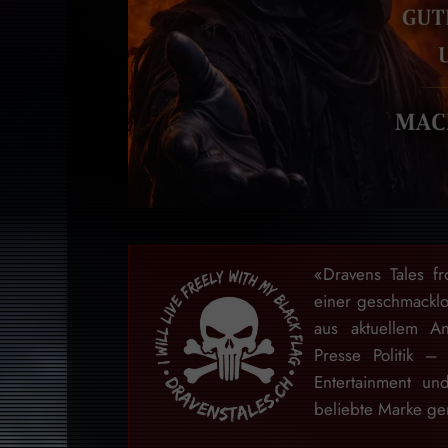
«Dravens Tales f
einer geschmackl
aus aktuellem An
Presse Politik –
Entertainment u
beliebte Marke gem