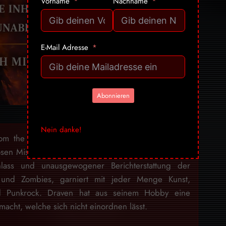
Vorname
Nachname
E-Mail Adresse
Abonnieren
Nein danke!
rom the Crypt» bezaubert seit über 15 Jahren mit
osen Mischung aus Humor, seriösem Journalismus –
lass und unausgewogener Berichterstattung der
 und Zombies, garniert mit jeder Menge Kunst,
nd Punkrock. Draven hat aus seinem Hobby eine
acht, welche sich nicht einordnen lässt.