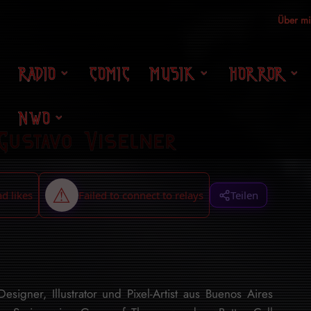
Über m
RADIO
COMIC
MUSIK
HORROR
NWO
Gustavo Viselner
Teilen
signer, Illustrator und Pixel-Artist aus Buenos Aires