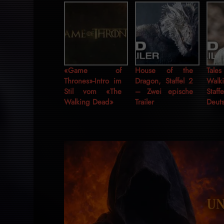
«Game of
House of the
Tal
Thrones»-Intro im
Dragon, Staffel 2
Wal
Stil vom «The
– Zwei epische
Sta
Walking Dead»
Trailer
Deuts