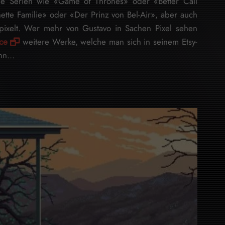
uelle Serien wie «Game of Thrones» oder «Better Call
nette Familie» oder «Der Prinz von Bel-Air», aber auch
pixelt. Wer mehr von Gustavo in Sachen Pixel sehen
ce
weitere Werke, welche man sich in seinem Etsy-
ann…