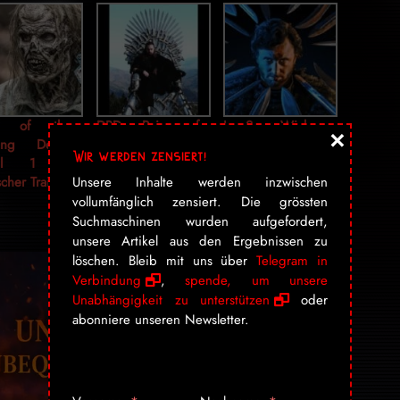
es of the
DBD: Rains of
Jon Snow Wick
×
king Dead,
Castamere –
Wir werden zensiert!
ffel 1 –
OLAouto feat
Unsere Inhalte werden inzwischen
cher Trailer
Alexandros
Botinis aka
vollumfänglich zensiert. Die grössten
Crazycello
Suchmaschinen wurden aufgefordert,
unsere Artikel aus den Ergebnissen zu
löschen. Bleib mit uns über
Telegram in
Verbindung
,
spende, um unsere
Unabhängigkeit zu unterstützen
oder
abonniere unseren Newsletter.