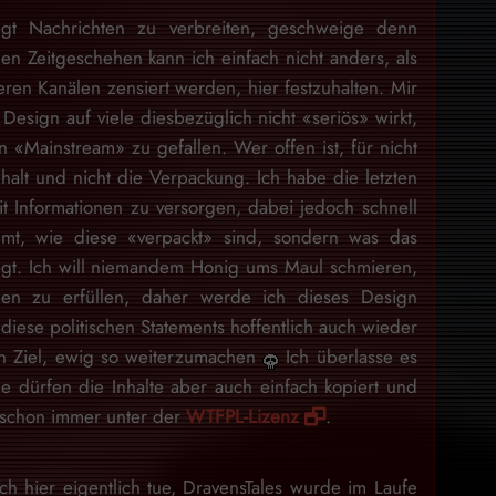
gt Nachrichten zu verbreiten, geschweige denn
en Zeitgeschehen kann ich einfach nicht anders, als
eren Kanälen zensiert werden, hier festzuhalten. Mir
Design auf viele diesbezüglich nicht «seriös» wirkt,
 «Mainstream» zu gefallen. Wer offen ist, für nicht
nhalt und nicht die Verpackung. Ich habe die letzten
 Informationen zu versorgen, dabei jedoch schnell
mt, wie diese «verpackt» sind, sondern was das
egt. Ich will niemandem Honig ums Maul schmieren,
en zu erfüllen, daher werde ich dieses Design
iese politischen Statements hoffentlich auch wieder
ein Ziel, ewig so weiterzumachen
Ich überlasse es
e dürfen die Inhalte aber auch einfach kopiert und
d schon immer unter der
WTFPL-Lizenz
.
ch hier eigentlich tue, DravensTales wurde im Laufe