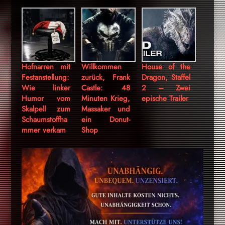
Hofnarren mit
Willkommen
House of the
Festanstellung:
zurück, Frank
Dragon, Staffel
Wie linker
Castle: 48
2 – Zwei
Humor vom
Minuten Krieg,
epische Trailer
Skalpell zum
Massaker und
Schaumstoffha
ein Donut-
mmer verkam
Shop