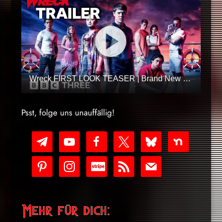
Wreck FIRST LOOK TEASER | Brand New BBC Three Comedy Thriller
Psst, folge uns unauffällig!
telegram
youtube-
facebook
x
bluesky
nextdoor
play
pinterest
instagram
cc-
rss
mail
stripe
Mehr für dich: