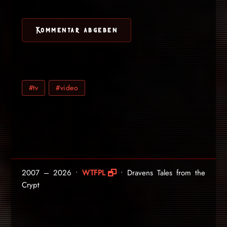
#tv
#video
2007 – 2026 •
WTFPL
• Dravens Tales from the
Crypt