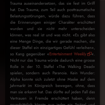
Trauma auseinandersetzen, das sie fest im Griff
hat. Das Trauma, zum Teil auch posttraumatische
Belastungsstörungen, würde dazu führen, dass
die Erinnerungen einiger Charakter erschüttert
wurden und sie nicht mehr unterscheiden
können, was real ist und was nicht. «Es gibt also
eine Menge Dinge, die wir gerade machen, die
dieser Staffel ein einzigartiges Gefühl verleihen»,
so Kang gegenüber «
Entertainment Weekly
«.
Nicht nur das Trauma würde dadurch eine grosse
Rolle in der 10. Staffel «The Walking Dead»
spielen, sondern auch Paranoia. Kein Wunder:
Alpha konnte sich zuletzt ohne Maske auf dem
Jahrmarkt im Königreich bewegen, ohne, dass
man sie erkannt hat. Das dürfte auf jeden Fall das
Vertrauen in Fremde erschüttert haben, denn
grundsätzlich könnte nun jeder ein Spitzel und