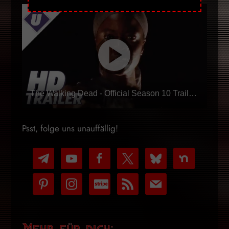
The Walking Dead - Official Season 10 Trailer | SDCC 2019
Psst, folge uns unauffällig!
telegram
youtube-
facebook
x
bluesky
nextdoor
play
pinterest
instagram
cc-
rss
mail
stripe
Mehr für dich: