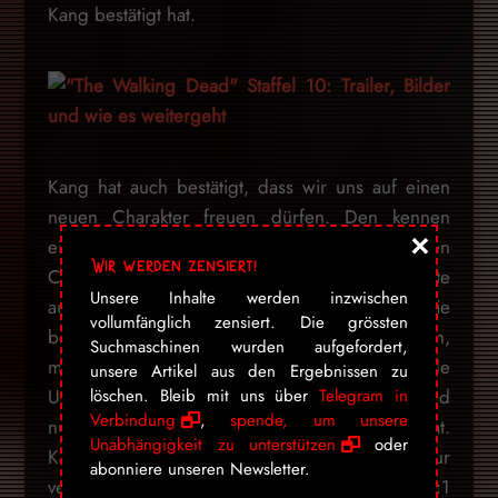
Kang bestätigt hat.
Kang hat auch bestätigt, dass wir uns auf einen
neuen Charakter freuen dürfen. Den kennen
×
eingefleischte «TWD»-Fans bereits aus den
Wir werden zensiert!
Comics von Robert Kirkman. «Wir werden Dante
Unsere Inhalte werden inzwischen
aus den Comics treffen», verkündete Kang. Sie
vollumfänglich zensiert. Die grössten
beschreibt ihn als «manchmal charmanten,
Suchmaschinen wurden aufgefordert,
manchmal nervigen Typ», der eine spannende
unsere Artikel aus den Ergebnissen zu
Unterstützung in Kirkmans Geschichte war und
löschen. Bleib mit uns über
Telegram in
Verbindung
,
spende, um unsere
nun den Sprung in die TV-Serie geschafft hat.
Unabhängigkeit zu unterstützen
oder
Kang bestätigt aber auch, dass seine Figur
abonniere unseren Newsletter.
verändert wurde und Dantes Geschichte nicht 1:1