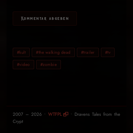
#kult
#the walking dead
#trailer
#tv
#video
#zombie
2007 – 2026 •
WTFPL
• Dravens Tales from the
Crypt