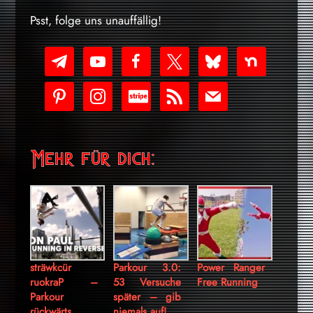
Psst, folge uns unauffällig!
telegram
youtube-
facebook
x
bluesky
nextdoor
play
pinterest
instagram
cc-
rss
mail
stripe
Mehr für dich:
sträwkcür
Parkour 3.0:
Power Ranger
ruokraP –
53 Versuche
Free Running
Parkour
später – gib
rückwärts
niemals auf!