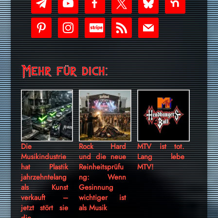
play
pinterest
instagram
cc-
rss
mail
stripe
Mehr für dich:
Die
Rock Hard
MTV ist tot.
Musikindustrie
und die neue
Lang lebe
hat Plastik
Reinheitsprüfu
MTV!
jahrzehntelang
ng: Wenn
als Kunst
Gesinnung
verkauft –
wichtiger ist
jetzt stört sie
als Musik