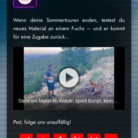
Wenn deine Sommertouren enden, testest du
neues Material an einem Fuchs – und er kommt
für eine Zugabe zurück…
Steht ein Mann im Walde, spielt Banjo, kommt ein Fuchs und hört zu
Psst, folge uns unauffällig!
telegram
youtube-
facebook
x
bluesky
nextdoor